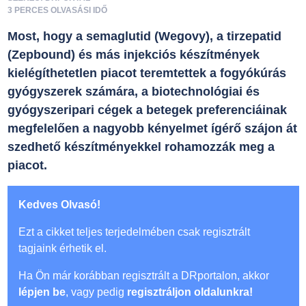
3 PERCES OLVASÁSI IDŐ
Most, hogy a semaglutid (Wegovy), a tirzepatid
(Zepbound) és más injekciós készítmények
kielégíthetetlen piacot teremtettek a fogyókúrás
gyógyszerek számára, a biotechnológiai és
gyógyszeripari cégek a betegek preferenciáinak
megfelelően a nagyobb kényelmet ígérő szájon át
szedhető készítményekkel rohamozzák meg a
piacot.
Kedves Olvasó!
Ezt a cikket teljes terjedelmében csak regisztrált
tagjaink érhetik el.
Ha Ön már korábban regisztrált a DRportalon, akkor
lépjen be
, vagy pedig
regisztráljon oldalunkra!