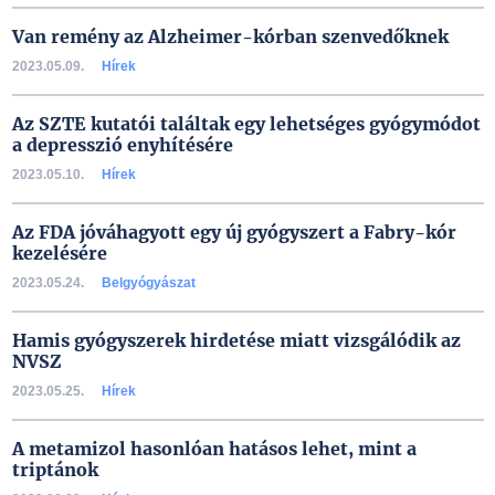
Van remény az Alzheimer-kórban szenvedőknek
2023.05.09.
Hírek
Az SZTE kutatói találtak egy lehetséges gyógymódot
a depresszió enyhítésére
2023.05.10.
Hírek
Az FDA jóváhagyott egy új gyógyszert a Fabry-kór
kezelésére
2023.05.24.
Belgyógyászat
Hamis gyógyszerek hirdetése miatt vizsgálódik az
NVSZ
2023.05.25.
Hírek
A metamizol hasonlóan hatásos lehet, mint a
triptánok