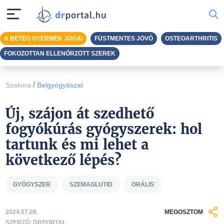
A BETEG GYERMEK JOGAI
FÜSTMENTES JÖVŐ
OSTEOARTHRITIS
FOKOZOTTAN ELLENŐRZÖTT SZEREK
/
Szakma
Belgyógyászat
Új, szájon át szedhető
fogyókúrás gyógyszerek: hol
tartunk és mi lehet a
következő lépés?
GYÓGYSZER
SZEMAGLUTID
ORÁLIS
2024.07.08.
MEGOSZTOM
SZERZŐ: DRPORTAL