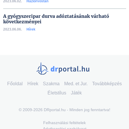
2023.06.02.
Háziorvostan
A gyógyszeripar durva adóztatásának várható
következményei
2023.06.06.
Hírek
Főoldal
Hírek
Szakma
Med. et Jur.
Továbbképzés
Életstílus
Játék
© 2009-2026 DRportal.hu - Minden jog fenntartva!
Felhasználási feltételek
Adatkezelési szabályzat