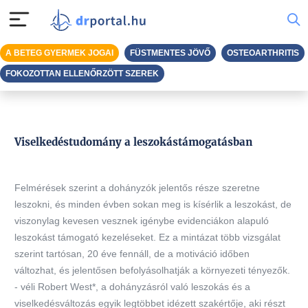
A BETEG GYERMEK JOGAI
FÜSTMENTES JÖVŐ
OSTEOARTHRITIS
FOKOZOTTAN ELLENŐRZÖTT SZEREK
Viselkedéstudomány a leszokástámogatásban
Felmérések szerint a dohányzók jelentős része szeretne
leszokni, és minden évben sokan meg is kísérlik a leszokást, de
viszonylag kevesen vesznek igénybe evidenciákon alapuló
leszokást támogató kezeléseket. Ez a mintázat több vizsgálat
szerint tartósan, 20 éve fennáll, de a motiváció időben
változhat, és jelentősen befolyásolhatják a környezeti tényezők.
- véli Robert West*, a dohányzásról való leszokás és a
viselkedésváltozás egyik legtöbbet idézett szakértője, aki részt