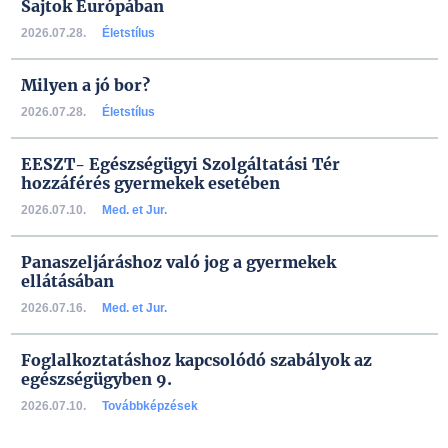
Sajtok Európában
2026.07.28.
Életstílus
Milyen a jó bor?
2026.07.28.
Életstílus
EESZT- Egészségügyi Szolgáltatási Tér
hozzáférés gyermekek esetében
2026.07.10.
Med. et Jur.
Panaszeljáráshoz való jog a gyermekek
ellátásában
2026.07.16.
Med. et Jur.
Foglalkoztatáshoz kapcsolódó szabályok az
egészségügyben 9.
2026.07.10.
Továbbképzések