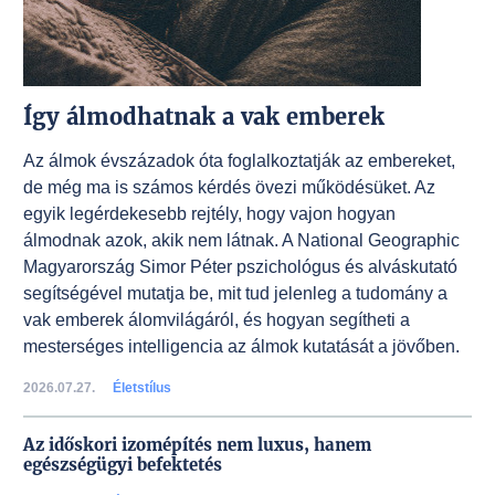
Így álmodhatnak a vak emberek
Az álmok évszázadok óta foglalkoztatják az embereket,
de még ma is számos kérdés övezi működésüket. Az
egyik legérdekesebb rejtély, hogy vajon hogyan
álmodnak azok, akik nem látnak. A National Geographic
Magyarország Simor Péter pszichológus és alváskutató
segítségével mutatja be, mit tud jelenleg a tudomány a
vak emberek álomvilágáról, és hogyan segítheti a
mesterséges intelligencia az álmok kutatását a jövőben.
2026.07.27.
Életstílus
Az időskori izomépítés nem luxus, hanem
egészségügyi befektetés