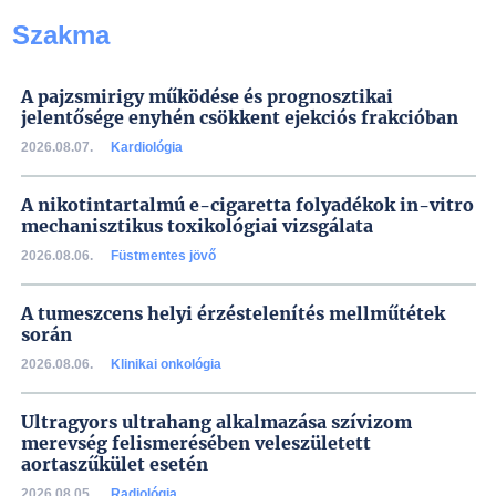
Szakma
A pajzsmirigy működése és prognosztikai
jelentősége enyhén csökkent ejekciós frakcióban
2026.08.07.
Kardiológia
A nikotintartalmú e-cigaretta folyadékok in-vitro
mechanisztikus toxikológiai vizsgálata
2026.08.06.
Füstmentes jövő
A tumeszcens helyi érzéstelenítés mellműtétek
során
2026.08.06.
Klinikai onkológia
Ultragyors ultrahang alkalmazása szívizom
merevség felismerésében veleszületett
aortaszűkület esetén
2026.08.05.
Radiológia