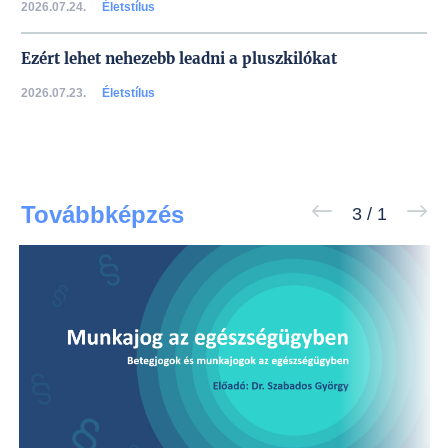
2026.07.24.
Életstílus
Ezért lehet nehezebb leadni a pluszkilókat
2026.07.23.
Életstílus
Továbbképzés
3
/
1