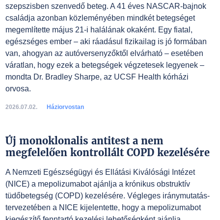
szepszisben szenvedő beteg. A 41 éves NASCAR-bajnok
családja azonban közleményében mindkét betegséget
megemlítette május 21-i halálának okaként. Egy fiatal,
egészséges ember – aki ráadásul fizikailag is jó formában
van, ahogyan az autóversenyzőktől elvárható – esetében
váratlan, hogy ezek a betegségek végzetesek legyenek –
mondta Dr. Bradley Sharpe, az UCSF Health kórházi
orvosa.
2026.07.02.
Háziorvostan
Új monoklonalis antitest a nem
megfelelően kontrollált COPD kezelésére
A Nemzeti Egészségügyi és Ellátási Kiválósági Intézet
(NICE) a mepolizumabot ajánlja a krónikus obstruktív
tüdőbetegség (COPD) kezelésére. Végleges iránymutatás-
tervezetében a NICE kijelentette, hogy a mepolizumabot
kiegészítő fenntartó kezelési lehetőségként ajánlja