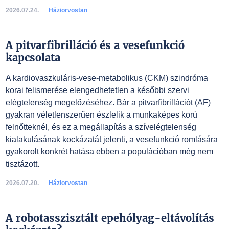
2026.07.24.
Háziorvostan
A pitvarfibrilláció és a vesefunkció
kapcsolata
A kardiovaszkuláris-vese-metabolikus (CKM) szindróma
korai felismerése elengedhetetlen a későbbi szervi
elégtelenség megelőzéséhez. Bár a pitvarfibrillációt (AF)
gyakran véletlenszerűen észlelik a munkaképes korú
felnőtteknél, és ez a megállapítás a szívelégtelenség
kialakulásának kockázatát jelenti, a vesefunkció romlására
gyakorolt konkrét hatása ebben a populációban még nem
tisztázott.
2026.07.20.
Háziorvostan
A robotasszisztált epehólyag-eltávolítás