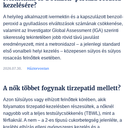
kezelésére?
A helyileg alkalmazott ivermektin és a kapszulázott benzoil-
peroxid a gyulladásos elváltozások számának csökkenése,
valamint az Investigator Global Assessment (IGA) szerinti
sikeresség tekintetében jobb rövid távú javulást
eredményezett, mint a metronidazol – a jelenlegi standard
első vonalbeli helyi kezelés – közepesen súlyos és súlyos
rosaceás felnőttek esetében.
2026.07.30.
Háziorvostan
A nők többet fogynak tirzepatid mellett?
Azon túlsúlyos vagy elhízott felnőttek körében, akik
folyamatos tirzepatid-kezelésben részesültek, a nőknél
nagyobb volt a teljes testsúlycsökkenés (TBWL), mint a
férfiaknál. A nem – a 2-es típusú cukorbetegség jelenléte, a
korábbi elhízás elleni gyógyszeres kezelés és a