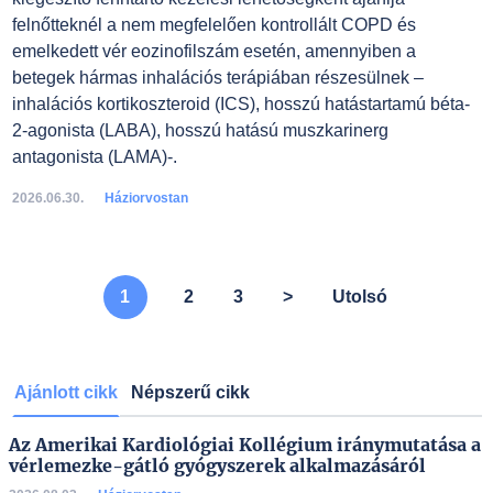
felnőtteknél a nem megfelelően kontrollált COPD és
emelkedett vér eozinofilszám esetén, amennyiben a
betegek hármas inhalációs terápiában részesülnek –
inhalációs kortikoszteroid (ICS), hosszú hatástartamú béta-
2-agonista (LABA), hosszú hatású muszkarinerg
antagonista (LAMA)-.
2026.06.30.
Háziorvostan
1
2
3
>
Utolsó
Ajánlott cikk
Népszerű cikk
Az Amerikai Kardiológiai Kollégium iránymutatása a
vérlemezke-gátló gyógyszerek alkalmazásáról