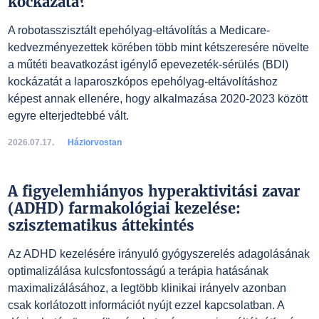
kockázata?
A robotasszisztált epehólyag-eltávolítás a Medicare-
kedvezményezettek körében több mint kétszeresére növelte
a műtéti beavatkozást igénylő epevezeték-sérülés (BDI)
kockázatát a laparoszkópos epehólyag-eltávolításhoz
képest annak ellenére, hogy alkalmazása 2020-2023 között
egyre elterjedtebbé vált.
2026.07.17.
Háziorvostan
A figyelemhiányos hyperaktivitási zavar
(ADHD) farmakológiai kezelése:
szisztematikus áttekintés
Az ADHD kezelésére irányuló gyógyszerelés adagolásának
optimalizálása kulcsfontosságú a terápia hatásának
maximalizálásához, a legtöbb klinikai irányelv azonban
csak korlátozott információt nyújt ezzel kapcsolatban. A