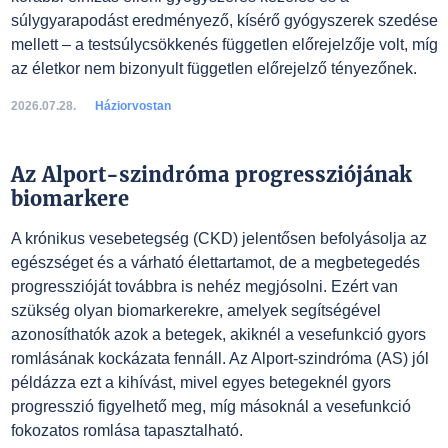
súlygyarapodást eredményező, kísérő gyógyszerek szedése
mellett – a testsúlycsökkenés független előrejelzője volt, míg
az életkor nem bizonyult független előrejelző tényezőnek.
2026.07.28.
Háziorvostan
Az Alport-szindróma progressziójának
biomarkere
A krónikus vesebetegség (CKD) jelentősen befolyásolja az
egészséget és a várható élettartamot, de a megbetegedés
progresszióját továbbra is nehéz megjósolni. Ezért van
szükség olyan biomarkerekre, amelyek segítségével
azonosíthatók azok a betegek, akiknél a vesefunkció gyors
romlásának kockázata fennáll. Az Alport-szindróma (AS) jól
példázza ezt a kihívást, mivel egyes betegeknél gyors
progresszió figyelhető meg, míg másoknál a vesefunkció
fokozatos romlása tapasztalható.