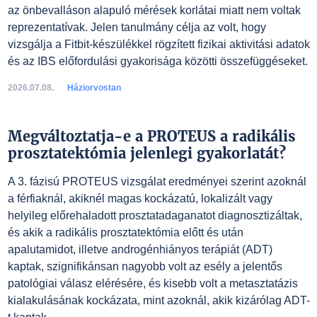
az önbevalláson alapuló mérések korlátai miatt nem voltak
reprezentatívak. Jelen tanulmány célja az volt, hogy
vizsgálja a Fitbit-készülékkel rögzített fizikai aktivitási adatok
és az IBS előfordulási gyakorisága közötti összefüggéseket.
2026.07.08.
Háziorvostan
Megváltoztatja-e a PROTEUS a radikális
prosztatektómia jelenlegi gyakorlatát?
A 3. fázisú PROTEUS vizsgálat eredményei szerint azoknál
a férfiaknál, akiknél magas kockázatú, lokalizált vagy
helyileg előrehaladott prosztatadaganatot diagnosztizáltak,
és akik a radikális prosztatektómia előtt és után
apalutamidot, illetve androgénhiányos terápiát (ADT)
kaptak, szignifikánsan nagyobb volt az esély a jelentős
patológiai válasz elérésére, és kisebb volt a metasztatázis
kialakulásának kockázata, mint azoknál, akik kizárólag ADT-