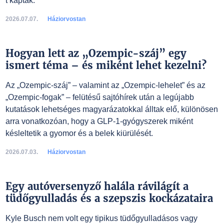
t kaptak.
2026.07.07.
Háziorvostan
Hogyan lett az „Ozempic-száj” egy
ismert téma – és miként lehet kezelni?
Az „Ozempic-száj” – valamint az „Ozempic-lehelet” és az
„Ozempic-fogak” – felütésű sajtóhírek után a legújabb
kutatások lehetséges magyarázatokkal álltak elő, különösen
arra vonatkozóan, hogy a GLP-1-gyógyszerek miként
késleltetik a gyomor és a belek kiürülését.
2026.07.03.
Háziorvostan
Egy autóversenyző halála rávilágít a
tüdőgyulladás és a szepszis kockázataira
Kyle Busch nem volt egy tipikus tüdőgyulladásos vagy