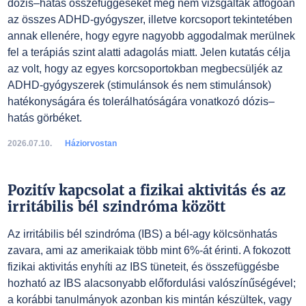
dózis–hatás összefüggéseket még nem vizsgálták átfogóan
az összes ADHD-gyógyszer, illetve korcsoport tekintetében
annak ellenére, hogy egyre nagyobb aggodalmak merülnek
fel a terápiás szint alatti adagolás miatt. Jelen kutatás célja
az volt, hogy az egyes korcsoportokban megbecsüljék az
ADHD-gyógyszerek (stimulánsok és nem stimulánsok)
hatékonyságára és tolerálhatóságára vonatkozó dózis–
hatás görbéket.
2026.07.10.
Háziorvostan
Pozitív kapcsolat a fizikai aktivitás és az
irritábilis bél szindróma között
Az irritábilis bél szindróma (IBS) a bél-agy kölcsönhatás
zavara, ami az amerikaiak több mint 6%-át érinti. A fokozott
fizikai aktivitás enyhíti az IBS tüneteit, és összefüggésbe
hozható az IBS alacsonyabb előfordulási valószínűségével;
a korábbi tanulmányok azonban kis mintán készültek, vagy