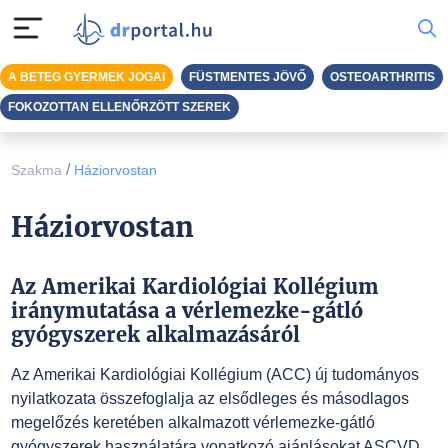
A BETEG GYERMEK JOGAI
FÜSTMENTES JÖVŐ
OSTEOARTHRITIS
FOKOZOTTAN ELLENŐRZÖTT SZEREK
/
Szakma
Háziorvostan
Háziorvostan
Az Amerikai Kardiológiai Kollégium
iránymutatása a vérlemezke-gátló
gyógyszerek alkalmazásáról
Az Amerikai Kardiológiai Kollégium (ACC) új tudományos
nyilatkozata összefoglalja az elsődleges és másodlagos
megelőzés keretében alkalmazott vérlemezke-gátló
gyógyszerek használatára vonatkozó ajánlásokat ASCVD