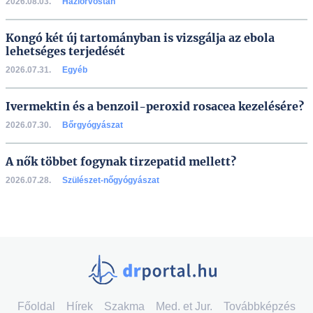
2026.08.03.
Háziorvostan
Kongó két új tartományban is vizsgálja az ebola
lehetséges terjedését
2026.07.31.
Egyéb
Ivermektin és a benzoil-peroxid rosacea kezelésére?
2026.07.30.
Bőrgyógyászat
A nők többet fogynak tirzepatid mellett?
2026.07.28.
Szülészet-nőgyógyászat
Főoldal
Hírek
Szakma
Med. et Jur.
Továbbképzés