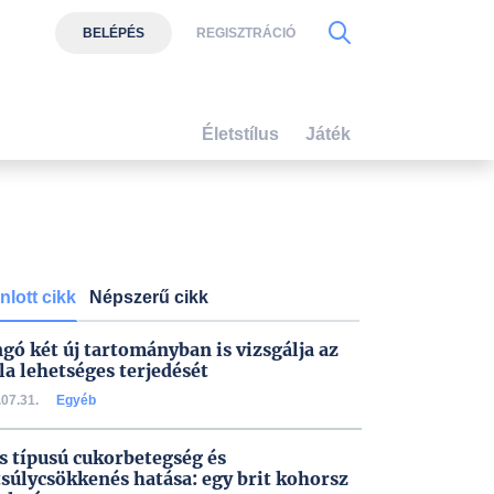
BELÉPÉS
REGISZTRÁCIÓ
Életstílus
Játék
nlott cikk
Népszerű cikk
gó két új tartományban is vizsgálja az
la lehetséges terjedését
07.31.
Egyéb
s típusú cukorbetegség és
tsúlycsökkenés hatása: egy brit kohorsz