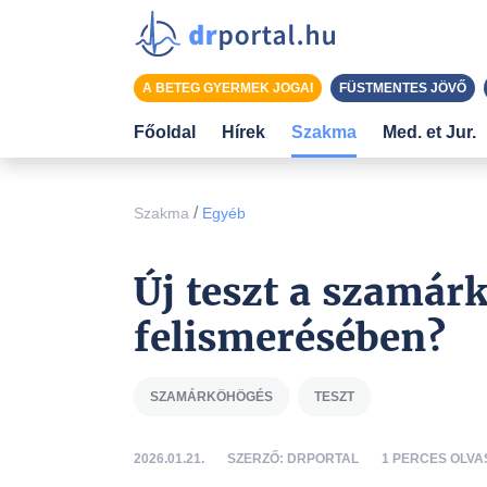
A BETEG GYERMEK JOGAI
FÜSTMENTES JÖVŐ
Főoldal
Hírek
Szakma
Med. et Jur.
/
Szakma
Egyéb
Új teszt a szamár
felismerésében?
SZAMÁRKÖHÖGÉS
TESZT
2026.01.21.
SZERZŐ: DRPORTAL
1 PERCES OLVA