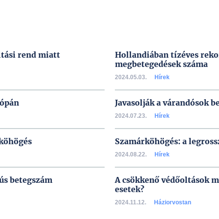
tási rend miatt
Hollandiában tízéves rek
megbetegedések száma
2024.05.03.
Hírek
rópán
Javasolják a várandósok b
2024.07.23.
Hírek
rköhögés
Szamárköhögés: a legross
2024.08.22.
Hírek
nús betegszám
A csökkenő védőoltások m
esetek?
2024.11.12.
Háziorvostan