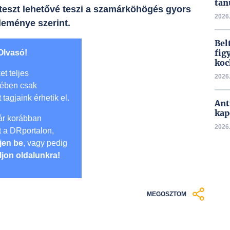
tan
 teszt lehetővé teszi a szamárköhögés gyors
2026.
leménye szerint.
Bel
fig
Olvasó!
koc
et teljes
2026.
mében csak
t tagjaink érhetik el.
Ant
kap
r korábban
2026.
lt a DRportalon,
jen be
, vagy pedig
ljon oldalunkra!
MEGOSZTOM