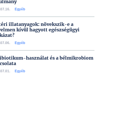
ulmány
07.16.
Egyéb
téri illatanyagok: növekszik-e a
yelmen kívül hagyott egészségügyi
kázat?
07.06.
Egyéb
ibiotikum-használat és a bélmikrobiom
csolata
07.01.
Egyéb