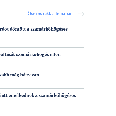
Összes cikk a témában
ordot döntött a szamárköhögéses
eoltását szamárköhögés ellen
zabb még hátravan
iatt emelkednek a szamárköhögéses