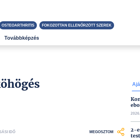
OSTEOARTHRITIS
FOKOZOTTAN ELLENŐRZÖTT SZEREK
Továbbképzés
köhögés
Ajá
Kon
ebo
2026.
2-e
SÁSI IDŐ
MEGOSZTOM
tes