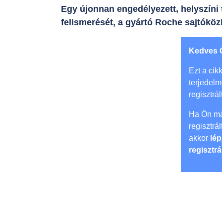
Egy újonnan engedélyezett, helyszíni
felismerését, a gyártó Roche sajtóköz
Kedves 
Ezt a cikk
terjedel
regisztrál
Ha Ön má
regisztrá
akkor
lép
regisztrá