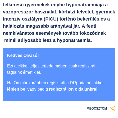
felkereső gyermekek enyhe hyponatraemiája a
vazopresszor használat, kórházi felvétel, gyermek
intenzív osztályra (PICU) történő bekerülés és a
halálozás magasabb arányával jár. A fenti
nemkívánatos események tovább fokozódnak
minél súlyosabb lesz a hyponatraemia.
Kedves Olvasó!
Ezt a cikket teljes terjedelmében csak regisztrált
tagjaink érhetik el.
Ha Ön már korábban regisztrált a DRportalon, akkor
lépjen be
, vagy pedig
regisztráljon oldalunkra!
MEGOSZTOM