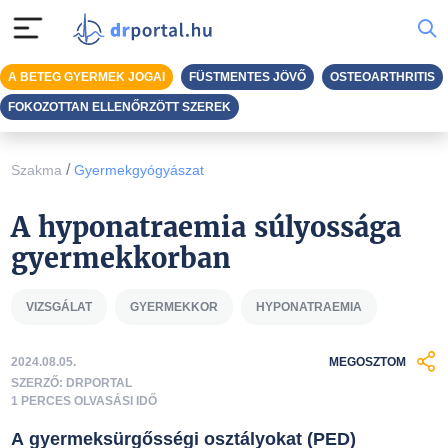
A BETEG GYERMEK JOGAI
FÜSTMENTES JÖVŐ
OSTEOARTHRITIS
FOKOZOTTAN ELLENŐRZÖTT SZEREK
/
Szakma
Gyermekgyógyászat
A hyponatraemia súlyossága
gyermekkorban
VIZSGÁLAT
GYERMEKKOR
HYPONATRAEMIA
2024.08.05.
MEGOSZTOM
SZERZŐ: DRPORTAL
1 PERCES OLVASÁSI IDŐ
A gyermeksürgősségi osztályokat (PED)