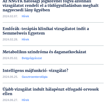
Az NNGYK hatósági jogkörénél fogva azonnali
vizsgálatot rendelt el a tüdőgyulladásban meghalt
nagyecsedi lány ügyében
2024.02.07.
Hírek
Emlőrák-terápiás klinikai vizsgálatot indít a
Semmelweis Egyetem
2024.02.28.
Hírek
Metabolikus szindróma és daganatkockázat
2024.05.02.
Belgyógyászat
Intelligens májfunkció-vizsgálat?
2024.06.25.
Gasztroenterológia
Újabb vizsgálat indult hálapénzt elfogadó orvosok
ellen
2024.06.27.
Hírek