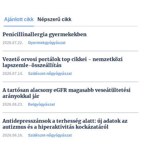
Ajánlott cikk
Népszerű cikk
Penicillinallergia gyermekekben
2026.07.22.
Gyermekgyógyászat
Vezető orvosi portálok top cikkei - nemzetközi
lapszemle-összeállítás
2026.07.14.
Szülészet-nőgyógyászat
A tartósan alacsony eGFR magasabb veseátültetési
arányokkal jár
2026.06.23.
Belgyógyászat
Antidepresszánsok a terhesség alatt: új adatok az
autizmus és a hiperaktivitás kockázatáról
2026.06.16.
Szülészet-nőgyógyászat