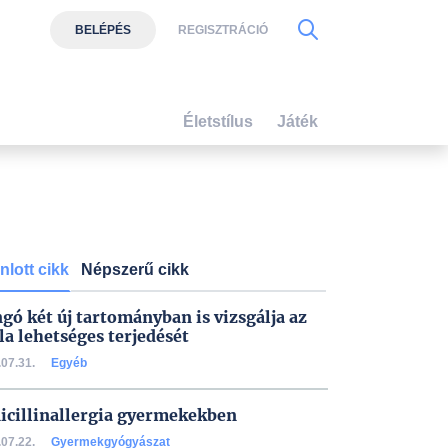
BELÉPÉS
REGISZTRÁCIÓ
Életstílus
Játék
nlott cikk
Népszerű cikk
gó két új tartományban is vizsgálja az
la lehetséges terjedését
07.31.
Egyéb
icillinallergia gyermekekben
07.22.
Gyermekgyógyászat