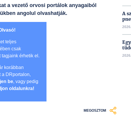
at a vezető orvosi portálok anyagaiból
mükben angolul olvashatják.
A s
pne
2026.
Olvasó!
et teljes
Egy
tüd
mében csak
t tagjaink érhetik el.
2026.
r korábban
lt a DRportalon,
jen be
, vagy pedig
ljon oldalunkra!
MEGOSZTOM