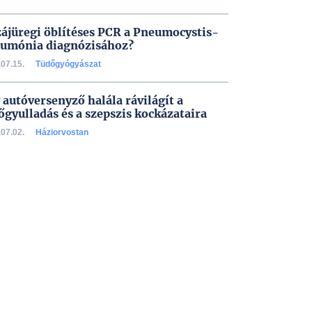
zájüregi öblítéses PCR a Pneumocystis-
umónia diagnózisához?
07.15.
Tüdőgyógyászat
 autóversenyző halála rávilágít a
őgyulladás és a szepszis kockázataira
07.02.
Háziorvostan