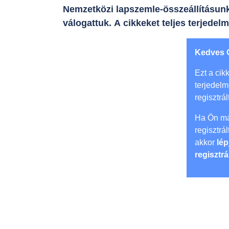
Nemzetközi lapszemle-összeállításunk
válogattuk. A cikkeket teljes terjedel
Kedves 
Ezt a cikk
terjedel
regisztrál
Ha Ön má
regisztrá
akkor
lép
regisztrá