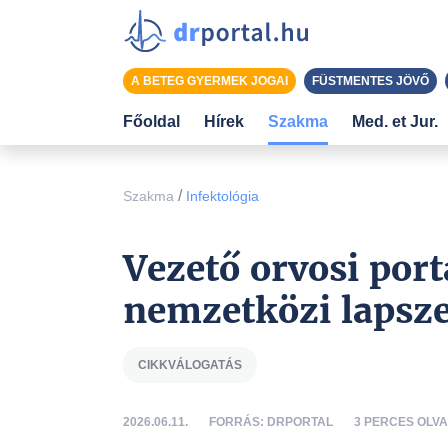
A BETEG GYERMEK JOGAI
FÜSTMENTES JÖVŐ
Főoldal
Hírek
Szakma
Med. et Jur.
/
Szakma
Infektológia
Vezető orvosi port
nemzetközi lapsze
CIKKVÁLOGATÁS
2026.06.11.
FORRÁS: DRPORTAL
3 PERCES OLVA