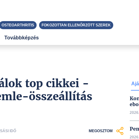
OSTEOARTHRITIS
FOKOZOTTAN ELLENŐRZÖTT SZEREK
Továbbképzés
álok top cikkei -
Ajá
mle-összeállítás
Kon
ebo
2026.
Pen
SÁSI IDŐ
MEGOSZTOM
2026.