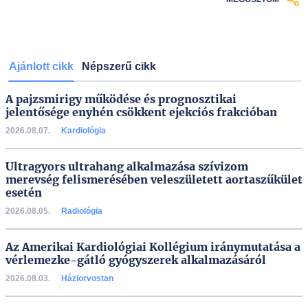
Ajánlott cikk
Népszerű cikk
A pajzsmirigy működése és prognosztikai
jelentősége enyhén csökkent ejekciós frakcióban
2026.08.07.
Kardiológia
Ultragyors ultrahang alkalmazása szívizom
merevség felismerésében veleszületett aortaszűkület
esetén
2026.08.05.
Radiológia
Az Amerikai Kardiológiai Kollégium iránymutatása a
vérlemezke-gátló gyógyszerek alkalmazásáról
2026.08.03.
Háziorvostan