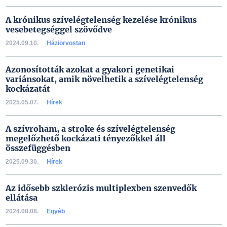
A krónikus szívelégtelenség kezelése krónikus
vesebetegséggel szövődve
2024.09.10.
Háziorvostan
Azonosították azokat a gyakori genetikai
variánsokat, amik növelhetik a szívelégtelenség
kockázatát
2025.05.07.
Hírek
A szívroham, a stroke és szívelégtelenség
megelőzhető kockázati tényezőkkel áll
összefüggésben
2025.09.30.
Hírek
Az idősebb szklerózis multiplexben szenvedők
ellátása
2024.08.08.
Egyéb