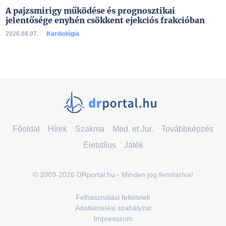
A pajzsmirigy működése és prognosztikai
jelentősége enyhén csökkent ejekciós frakcióban
2026.08.07.
Kardiológia
Főoldal
Hírek
Szakma
Med. et Jur.
Továbbképzés
Életstílus
Játék
© 2009-2026 DRportal.hu - Minden jog fenntartva!
Felhasználási feltételek
Adatkezelési szabályzat
Impresszum