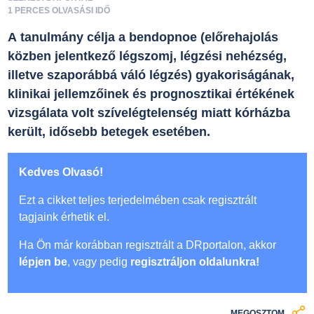
1 PERCES OLVASÁSI IDŐ
A tanulmány célja a bendopnoe (előrehajolás
közben jelentkező légszomj, légzési nehézség,
illetve szaporábbá váló légzés) gyakoriságának,
klinikai jellemzőinek és prognosztikai értékének
vizsgálata volt szívelégtelenség miatt kórházba
került, idősebb betegek esetében.
Kedves Olvasó!
Ezt a cikket teljes terjedelmében csak regisztrált
tagjaink érhetik el.
Ha Ön már korábban regisztrált a DRportalon, akkor
lépjen be
, vagy pedig
regisztráljon oldalunkra!
MEGOSZTOM