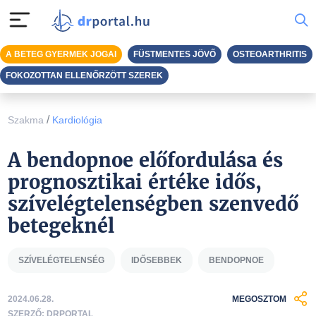
A BETEG GYERMEK JOGAI
FÜSTMENTES JÖVŐ
OSTEOARTHRITIS
FOKOZOTTAN ELLENŐRZÖTT SZEREK
/
Szakma
Kardiológia
A bendopnoe előfordulása és
prognosztikai értéke idős,
szívelégtelenségben szenvedő
betegeknél
SZÍVELÉGTELENSÉG
IDŐSEBBEK
BENDOPNOE
2024.06.28.
MEGOSZTOM
SZERZŐ: DRPORTAL