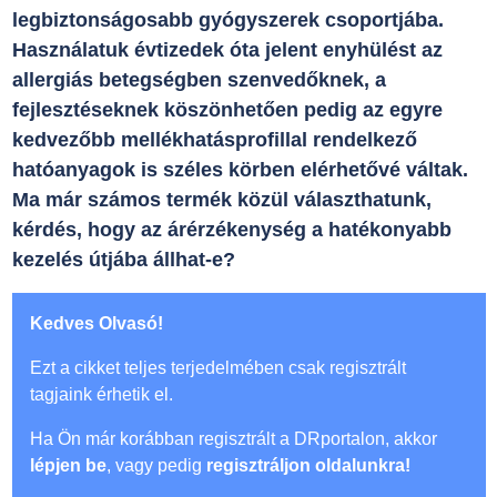
legbiztonságosabb gyógyszerek csoportjába.
Használatuk évtizedek óta jelent enyhülést az
allergiás betegségben szenvedőknek, a
fejlesztéseknek köszönhetően pedig az egyre
kedvezőbb mellékhatásprofillal rendelkező
hatóanyagok is széles körben elérhetővé váltak.
Ma már számos termék közül választhatunk,
kérdés, hogy az árérzékenység a hatékonyabb
kezelés útjába állhat-e?
Kedves Olvasó!
Ezt a cikket teljes terjedelmében csak regisztrált
tagjaink érhetik el.
Ha Ön már korábban regisztrált a DRportalon, akkor
lépjen be
, vagy pedig
regisztráljon oldalunkra!