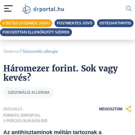
A BETEG GYERMEK JOGAI
FÜSTMENTES JÖVŐ
OSTEOARTHRITIS
FOKOZOTTAN ELLENŐRZÖTT SZEREK
/
Szakma
Szezonális allergia
Háromezer forint. Sok vagy
kevés?
SZEZONÁLIS ALLERGIA
2023.04.17.
MEGOSZTOM
FORRÁS: DRPORTAL
1 PERCES OLVASÁSI IDŐ
Az antihisztaminok méltán tartoznak a