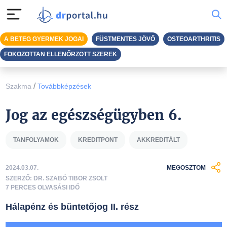
A BETEG GYERMEK JOGAI
FÜSTMENTES JÖVŐ
OSTEOARTHRITIS
FOKOZOTTAN ELLENŐRZÖTT SZEREK
/
Szakma
Továbbképzések
Jog az egészségügyben 6.
TANFOLYAMOK
KREDITPONT
AKKREDITÁLT
2024.03.07.
MEGOSZTOM
SZERZŐ: DR. SZABÓ TIBOR ZSOLT
7 PERCES OLVASÁSI IDŐ
Hálapénz és büntetőjog II. rész