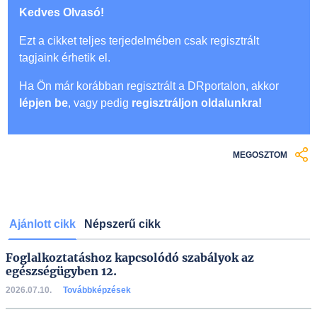
Kedves Olvasó!
Ezt a cikket teljes terjedelmében csak regisztrált
tagjaink érhetik el.
Ha Ön már korábban regisztrált a DRportalon, akkor
lépjen be
, vagy pedig
regisztráljon oldalunkra!
MEGOSZTOM
Ajánlott cikk
Népszerű cikk
Foglalkoztatáshoz kapcsolódó szabályok az
egészségügyben 12.
2026.07.10.
Továbbképzések