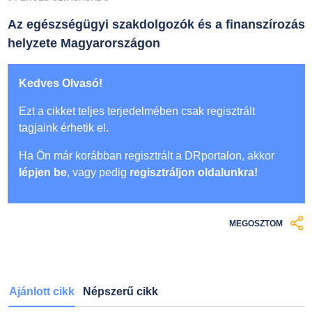
Az egészségügyi szakdolgozók és a finanszírozás
helyzete Magyarországon
Kedves Olvasó!
Ezt a cikket teljes terjedelmében csak regisztrált
tagjaink érhetik el.
Ha Ön már korábban regisztrált a DRportalon, akkor
lépjen be
, vagy pedig
regisztráljon oldalunkra!
MEGOSZTOM
Ajánlott cikk
Népszerű cikk