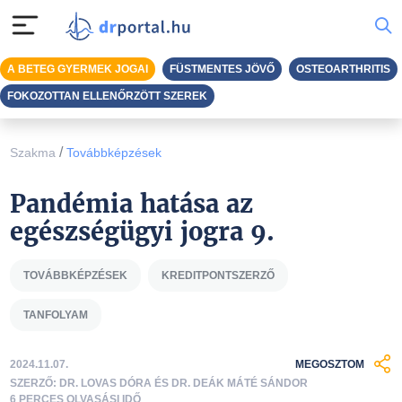
A BETEG GYERMEK JOGAI
FÜSTMENTES JÖVŐ
OSTEOARTHRITIS
FOKOZOTTAN ELLENŐRZÖTT SZEREK
/
Szakma
Továbbképzések
Pandémia hatása az
egészségügyi jogra 9.
TOVÁBBKÉPZÉSEK
KREDITPONTSZERZŐ
TANFOLYAM
2024.11.07.
MEGOSZTOM
SZERZŐ: DR. LOVAS DÓRA ÉS DR. DEÁK MÁTÉ SÁNDOR
6 PERCES OLVASÁSI IDŐ