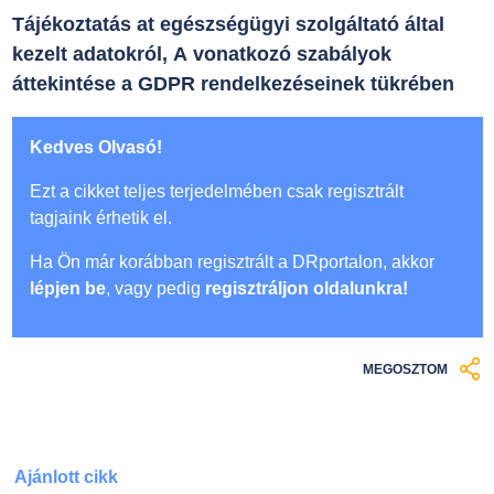
Tájékoztatás at egészségügyi szolgáltató által
kezelt adatokról, A vonatkozó szabályok
áttekintése a GDPR rendelkezéseinek tükrében
Kedves Olvasó!
Ezt a cikket teljes terjedelmében csak regisztrált
tagjaink érhetik el.
Ha Ön már korábban regisztrált a DRportalon, akkor
lépjen be
, vagy pedig
regisztráljon oldalunkra!
MEGOSZTOM
Ajánlott cikk