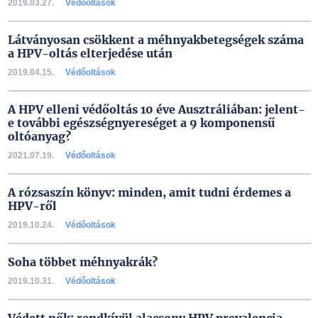
2019.03.27.
Védőoltások
Látványosan csökkent a méhnyakbetegségek száma
a HPV-oltás elterjedése után
2019.04.15.
Védőoltások
A HPV elleni védőoltás 10 éve Ausztráliában: jelent-
e további egészségnyereséget a 9 komponensű
oltóanyag?
2021.07.19.
Védőoltások
A rózsaszín könyv: minden, amit tudni érdemes a
HPV-ről
2019.10.24.
Védőoltások
Soha többet méhnyakrák?
2019.10.31.
Védőoltások