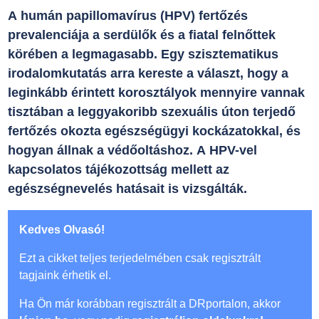
A humán papillomavírus (HPV) fertőzés
prevalenciája a serdülők és a fiatal felnőttek
körében a legmagasabb. Egy szisztematikus
irodalomkutatás arra kereste a választ, hogy a
leginkább érintett korosztályok mennyire vannak
tisztában a leggyakoribb szexuális úton terjedő
fertőzés okozta egészségügyi kockázatokkal, és
hogyan állnak a védőoltáshoz. A HPV-vel
kapcsolatos tájékozottság mellett az
egészségnevelés hatásait is vizsgálták.
Kedves Olvasó!
Ezt a cikket teljes terjedelmében csak regisztrált
tagjaink érhetik el.
Ha Ön már korábban regisztrált a DRportalon, akkor