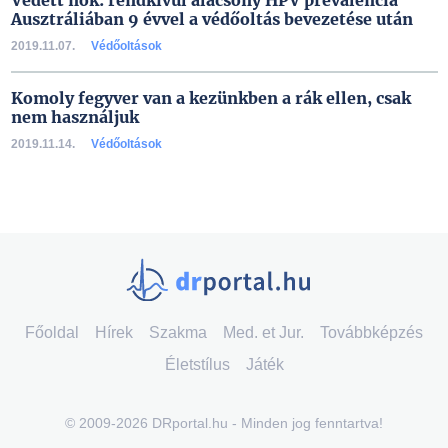
Védett nők: rendkívül alacsony HPV prevalencia
Ausztráliában 9 évvel a védőoltás bevezetése után
2019.11.07.
Védőoltások
Komoly fegyver van a kezünkben a rák ellen, csak
nem használjuk
2019.11.14.
Védőoltások
Főoldal
Hírek
Szakma
Med. et Jur.
Továbbképzés
Életstílus
Játék
© 2009-2026 DRportal.hu - Minden jog fenntartva!