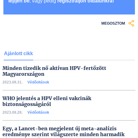
lépjen be
, vagy pedig
regisztráljon oldalunkra!
MEGOSZTOM
Ajánlott cikk
Minden tizedik nő aktívan HPV-fertőzött
Magyarországon
2023.08.31.
Védőoltások
WHO jelentés a HPV elleni vakcinák
biztonságosságáról
2023.08.28.
Védőoltások
Egy, a Lancet-ben megjelent új meta-analízis
eredménye szerint világszerte minden harmadik