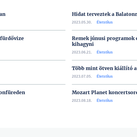
ban
Hidat terveztek a Balaton
2023.05.30.
Életstílus
 fürdővize
Remek júnusi programok 
kihagyni
2023.06.21.
Életstílus
Több mint ötven kiállító 
2023.07.05.
Életstílus
tonfüreden
Mozart Planet koncertsor
2023.08.18.
Életstílus