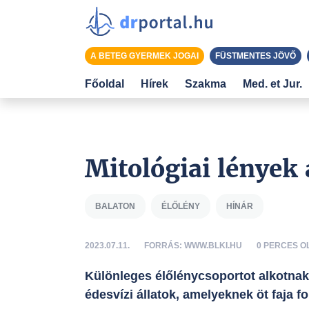
A BETEG GYERMEK JOGAI
FÜSTMENTES JÖVŐ
Főoldal
Hírek
Szakma
Med. et Jur.
Mitológiai lények
BALATON
ÉLŐLÉNY
HÍNÁR
2023.07.11.
FORRÁS: WWW.BLKI.HU
0 PERCES O
Különleges élőlénycsoportot alkotnak 
édesvízi állatok, amelyeknek öt faja 