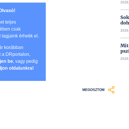
2026.
Olvasó!
Sok
et teljes
doh
mében csak
2026.
t tagjaink érhetik el.
Mit
r korábban
psz
lt a DRportalon,
2026.
jen be
, vagy pedig
ljon oldalunkra!
MEGOSZTOM