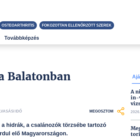
OSTEOARTHRITIS
FOKOZOTTAN ELLENŐRZÖTT SZEREK
Továbbképzés
 a Balatonban
Ajá
A n
in-
viz
LVASÁSI IDŐ
MEGOSZTOM
2026.
a hidrák, a csalánozók törzsébe tartozó
Meg
fordul elő Magyarországon.
tor