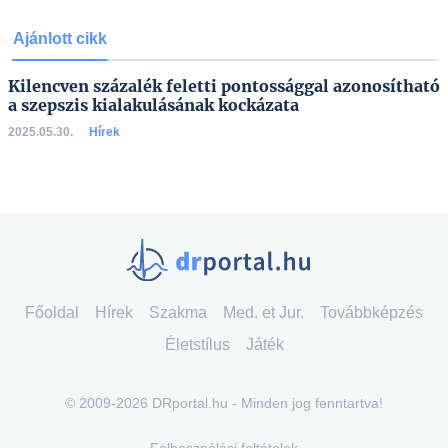
Ajánlott cikk
Kilencven százalék feletti pontossággal azonosítható
a szepszis kialakulásának kockázata
2025.05.30.
Hírek
Főoldal
Hírek
Szakma
Med. et Jur.
Továbbképzés
Életstílus
Játék
© 2009-2026 DRportal.hu - Minden jog fenntartva!