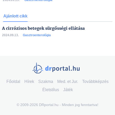
2024.09.13.
Gasztroenterológia
Ajánlott cikk
A cirrózisos betegek sürgősségi ellátása
2024.09.13.
Gasztroenterológia
Főoldal
Hírek
Szakma
Med. et Jur.
Továbbképzés
Életstílus
Játék
© 2009-2026 DRportal.hu - Minden jog fenntartva!