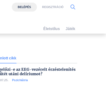
BELÉPÉS
REGISZTRÁCIÓ
Életstílus
Játék
nlott cikk
előzi-e az EEG-vezérelt érzéstelenítés
űtét utáni delíriumot?
07.25.
Pszichiátria