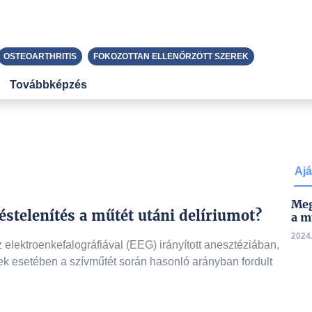
OSTEOARTHRITIS
FOKOZOTTAN ELLENŐRZÖTT SZEREK
Továbbképzés
Ajá
Meg
stelenítés a műtét utáni delíriumot?
a m
2024.
ektroenkefalográfiával (EEG) irányított anesztéziában,
ek esetében a szívműtét során hasonló arányban fordult