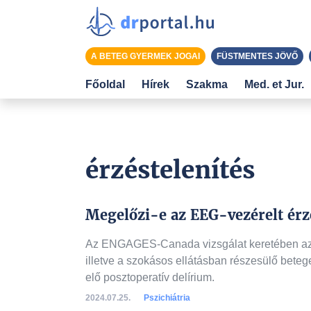
A BETEG GYERMEK JOGAI
FÜSTMENTES JÖVŐ
Főoldal
Hírek
Szakma
Med. et Jur.
érzéstelenítés
Megelőzi-e az EEG-vezérelt érzé
Az ENGAGES-Canada vizsgálat keretében az el
illetve a szokásos ellátásban részesülő beteg
elő posztoperatív delírium.
2024.07.25.
Pszichiátria