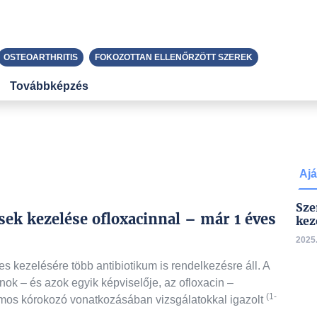
OSTEOARTHRITIS
FOKOZOTTAN ELLENŐRZÖTT SZEREK
Továbbképzés
Ajá
Sze
ések kezelése ofloxacinnal – már 1 éves
kez
2025.
es kezelésére több antibiotikum is rendelkezésre áll. A
ok – és azok egyik képviselője, az ofloxacin –
(1-
ámos kórokozó vonatkozásában vizsgálatokkal igazolt