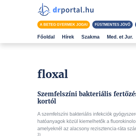
A BETEG GYERMEK JOGAI
FÜSTMENTES JÖVŐ
Főoldal
Hírek
Szakma
Med. et Jur.
floxal
Szemfelszíni bakteriális fertőz
kortól
A szemfelszíni bakteriális infekciók gyógyszer
hatóanyagok közül kiemelhetők a fluorokinolon
amelyeknél az alacsony rezisztencia-ráta sz
3)
.