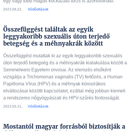
egy vagy több magas kockázatú törzs is azonosítható.
2023.08.22.
Védőoltások
Összefüggést találtak az egyik
leggyakoribb szexuális úton terjedő
betegség és a méhnyakrák között
Összefüggést mutattak ki az egyik leggyakoribb szexuális
úton terjedő betegség és a méhnyakrák kialakulása között a
Semmelweis Egyetem orvosai. Az elemzés elsőként
vizsgálja a Trichomonas vaginalis (TV) fertőzés, a Human
Papilloma Vírus (HPV) és a méhnyak kóros/rákos
elváltozásai közötti kapcsolatot, ezáltal még jobban kiemeli
a rendszeres nőgyógyászati és HPV-szűrés fontosságát.
2023.05.31.
Védőoltások
Mostantól magyar forrásból biztosítják a