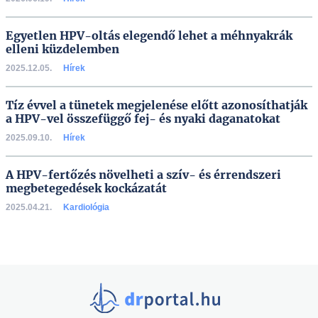
Egyetlen HPV-oltás elegendő lehet a méhnyakrák
elleni küzdelemben
2025.12.05.
Hírek
Tíz évvel a tünetek megjelenése előtt azonosíthatják
a HPV-vel összefüggő fej- és nyaki daganatokat
2025.09.10.
Hírek
A HPV-fertőzés növelheti a szív- és érrendszeri
megbetegedések kockázatát
2025.04.21.
Kardiológia