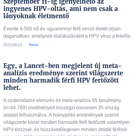
Szeptember 11-ig igényelhető az
ingyenes HPV-oltás, ami nem csak a
lányoknak életmentő
Évente 4-500 nő és ugyanennyi férfi veszti életét olyan
daganatban, amelynek kialakulásáért a HPV vírus a felelős.
2023.08.25.
Hírek
Egy, a Lancet-ben megjelent új meta-
analízis eredménye szerint világszerte
minden harmadik férfi HPV fertőzött
lehet.
A szakirodalmi elemzés és meta-analízis 65 tanulmány
(n=44 769) eredményeit összegzi összesen 35 ország
adatait felhasználva. A hiánypótló eredmények szerint
világszerte közel minden harmadik férfi fertőzött valamilyen
HPV-törzzsel, és hozzávetőlegesen minden ötödik férfinél