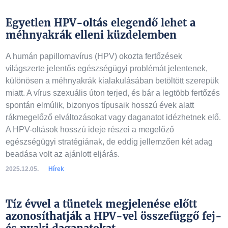
Egyetlen HPV-oltás elegendő lehet a
méhnyakrák elleni küzdelemben
A humán papillomavírus (HPV) okozta fertőzések
világszerte jelentős egészségügyi problémát jelentenek,
különösen a méhnyakrák kialakulásában betöltött szerepük
miatt. A vírus szexuális úton terjed, és bár a legtöbb fertőzés
spontán elmúlik, bizonyos típusaik hosszú évek alatt
rákmegelőző elváltozásokat vagy daganatot idézhetnek elő.
A HPV-oltások hosszú ideje részei a megelőző
egészségügyi stratégiának, de eddig jellemzően két adag
beadása volt az ajánlott eljárás.
2025.12.05.
Hírek
Tíz évvel a tünetek megjelenése előtt
azonosíthatják a HPV-vel összefüggő fej-