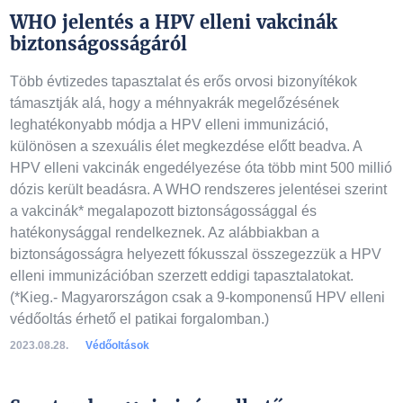
WHO jelentés a HPV elleni vakcinák
biztonságosságáról
Több évtizedes tapasztalat és erős orvosi bizonyítékok
támasztják alá, hogy a méhnyakrák megelőzésének
leghatékonyabb módja a HPV elleni immunizáció,
különösen a szexuális élet megkezdése előtt beadva. A
HPV elleni vakcinák engedélyezése óta több mint 500 millió
dózis került beadásra. A WHO rendszeres jelentései szerint
a vakcinák* megalapozott biztonságossággal és
hatékonysággal rendelkeznek. Az alábbiakban a
biztonságosságra helyezett fókusszal összegezzük a HPV
elleni immunizációban szerzett eddigi tapasztalatokat.
(*Kieg.- Magyarországon csak a 9-komponensű HPV elleni
védőoltás érhető el patikai forgalomban.)
2023.08.28.
Védőoltások