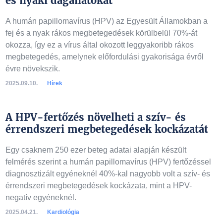
és nyaki daganatokat
A humán papillomavírus (HPV) az Egyesült Államokban a
fej és a nyak rákos megbetegedések körülbelül 70%-át
okozza, így ez a vírus által okozott leggyakoribb rákos
megbetegedés, amelynek előfordulási gyakorisága évről
évre növekszik.
2025.09.10.
Hírek
A HPV-fertőzés növelheti a szív- és
érrendszeri megbetegedések kockázatát
Egy csaknem 250 ezer beteg adatai alapján készült
felmérés szerint a humán papillomavírus (HPV) fertőzéssel
diagnosztizált egyéneknél 40%-kal nagyobb volt a szív- és
érrendszeri megbetegedések kockázata, mint a HPV-
negatív egyéneknél.
2025.04.21.
Kardiológia