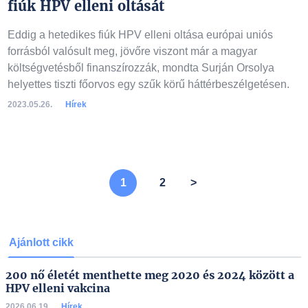
fiúk HPV elleni oltását
Eddig a hetedikes fiúk HPV elleni oltása európai uniós
forrásból valósult meg, jövőre viszont már a magyar
költségvetésből finanszírozzák, mondta Surján Orsolya
helyettes tiszti főorvos egy szűk körű háttérbeszélgetésen.
2023.05.26.
Hírek
A lista folytatódik a következő oldalon, kérjük lapozzon!
1
2
>
Ajánlott cikk
200 nő életét menthette meg 2020 és 2024 között a
HPV elleni vakcina
2026.06.19.
Hírek