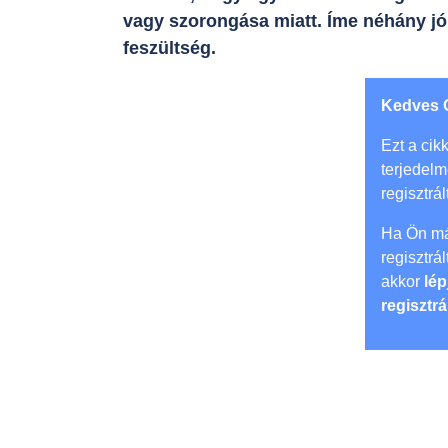
vagy szorongása miatt. Íme néhány jó
feszültség.
Kedves 
Ezt a cikk
terjedel
regisztrál
Ha Ön má
regisztrá
akkor
lép
regisztrá