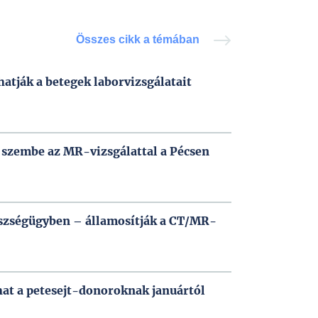
Összes cikk a témában
hatják a betegek laborvizsgálatait
 szembe az MR-vizsgálattal a Pécsen
észségügyben – államosítják a CT/MR-
at a petesejt-donoroknak januártól