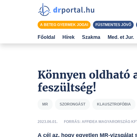
A BETEG GYERMEK JOGAI
FÜSTMENTES JÖVŐ
Főoldal
Hírek
Szakma
Med. et Jur.
Könnyen oldható a
feszültség!
MR
SZORONGÁST
KLAUSZTROFÓBIA
2023.06.01.
FORRÁS: AFFIDEA MAGYARORSZÁG KFT
A cél az, hogy egyetlen MR-vizsgálat 