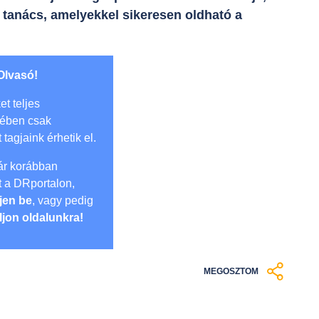
 tanács, amelyekkel sikeresen oldható a
Olvasó!
et teljes
mében csak
t tagjaink érhetik el.
r korábban
lt a DRportalon,
jen be
, vagy pedig
ljon oldalunkra!
MEGOSZTOM