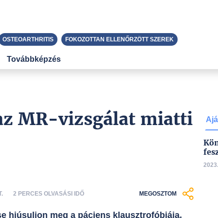
OSTEOARTHRITIS
FOKOZOTTAN ELLENŐRZÖTT SZEREK
Továbbképzés
z MR-vizsgálat miatti
Ajá
Kön
fes
2023.
.
2 PERCES OLVASÁSI IDŐ
MEGOSZTOM
se hiúsuljon meg a páciens klausztrofóbiája,