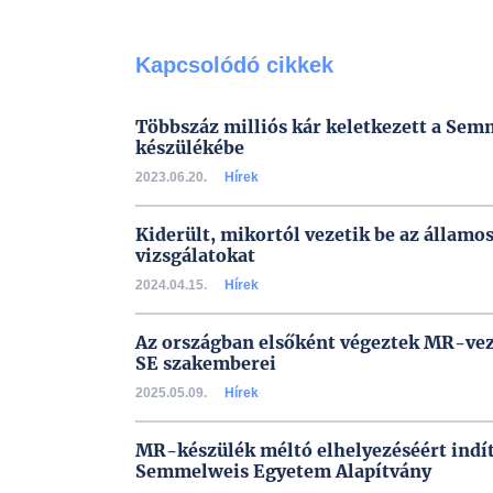
Kapcsolódó cikkek
Többszáz milliós kár keletkezett a S
készülékébe
2023.06.20.
Hírek
Kiderült, mikortól vezetik be az államo
vizsgálatokat
2024.04.15.
Hírek
Az országban elsőként végeztek MR-vezé
SE szakemberei
2025.05.09.
Hírek
MR-készülék méltó elhelyezéséért indí
Semmelweis Egyetem Alapítvány