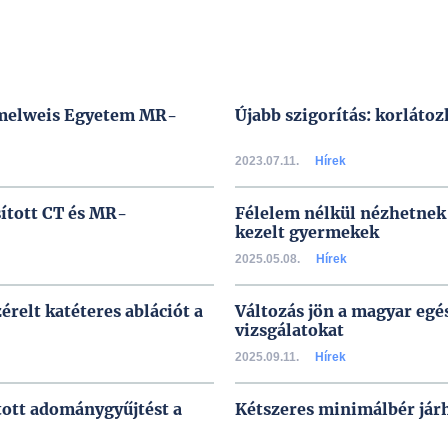
emmelweis Egyetem MR-
Újabb szigorítás: korlátoz
2023.07.11.
Hírek
sított CT és MR-
Félelem nélkül nézhetnek
kezelt gyermekek
2025.05.08.
Hírek
relt katéteres ablációt a
Változás jön a magyar eg
vizsgálatokat
2025.09.11.
Hírek
tott adománygyűjtést a
Kétszeres minimálbér járh