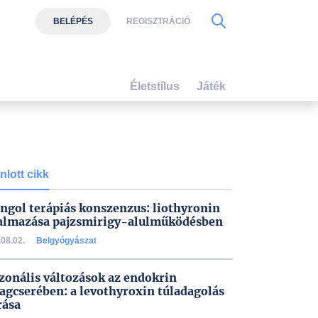
BELÉPÉS
REGISZTRÁCIÓ
Életstílus
Játék
nlott cikk
angol terápiás konszenzus: liothyronin
almazása pajzsmirigy-alulműködésben
08.02.
Belgyógyászat
zonális változások az endokrin
agcserében: a levothyroxin túladagolás
rása