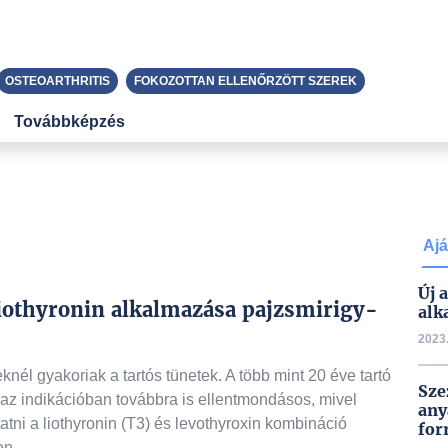
OSTEOARTHRITIS
FOKOZOTTAN ELLENŐRZÖTT SZEREK
Továbbképzés
Ajá
Új 
liothyronin alkalmazása pajzsmirigy-
alk
2023.
nél gyakoriak a tartós tünetek. A több mint 20 éve tartó
Sze
 az indikációban továbbra is ellentmondásos, mivel
any
tni a liothyronin (T3) és levothyroxin kombináció
for
en.