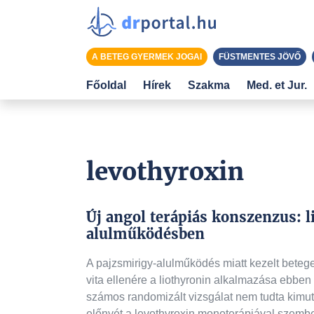
A BETEG GYERMEK JOGAI
FÜSTMENTES JÖVŐ
Főoldal
Hírek
Szakma
Med. et Jur.
levothyroxin
Új angol terápiás konszenzus: 
alulműködésben
A pajzsmirigy-alulműködés miatt kezelt betegek
vita ellenére a liothyronin alkalmazása ebben
számos randomizált vizsgálat nem tudta kimuta
előnyét a levothyroxin monoterápiával szemb