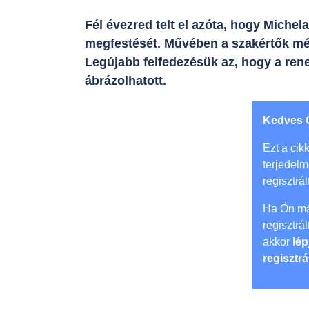
Fél évezred telt el azóta, hogy Miche
megfestését. Művében a szakértők még 
Legújabb felfedezésük az, hogy a ren
ábrázolhatott.
Kedves 
Ezt a cikk
terjedel
regisztrál
Ha Ön má
regisztrá
akkor
lép
regisztrá