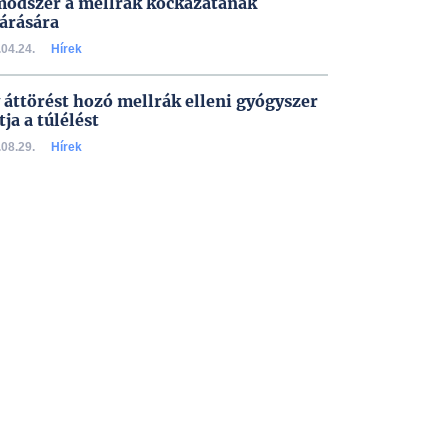
módszer a mellrák kockázatának
tárására
04.24.
Hírek
 áttörést hozó mellrák elleni gyógyszer
tja a túlélést
08.29.
Hírek