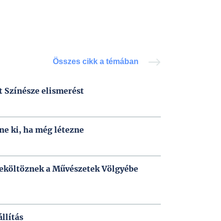
Összes cikk a témában
 Színésze elismerést
zne ki, ha még létezne
 beköltöznek a Művészetek Völgyébe
llítás