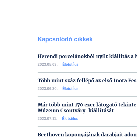
Kapcsolódó cikkek
Herendi porcelánokból nyílt kiállítás
2023.05.03.
Életstílus
Több mint száz fellépő az első Inota Fes
2023.06.30.
Életstílus
Már több mint 170 ezer látogató tekint
Múzeum Csontváry-kiállítását
2023.07.11.
Életstílus
Beethoven koponyájának darabjait adom