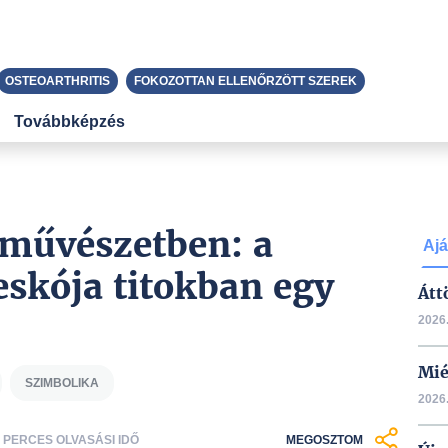
OSTEOARTHRITIS
FOKOZOTTAN ELLENŐRZÖTT SZEREK
Továbbképzés
művészetben: a
Ajá
eskója titokban egy
Átt
2026.
Mié
SZIMBOLIKA
2026.
1 PERCES OLVASÁSI IDŐ
MEGOSZTOM