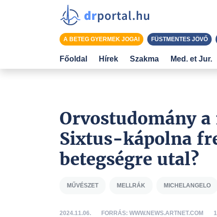
A BETEG GYERMEK JOGAI
FÜSTMENTES JÖVŐ
Főoldal
Hírek
Szakma
Med. et Jur.
Orvostudomány a 
Sixtus-kápolna fr
betegségre utal?
MŰVÉSZET
MELLRÁK
MICHELANGELO
2024.11.06.
FORRÁS: WWW.NEWS.ARTNET.COM