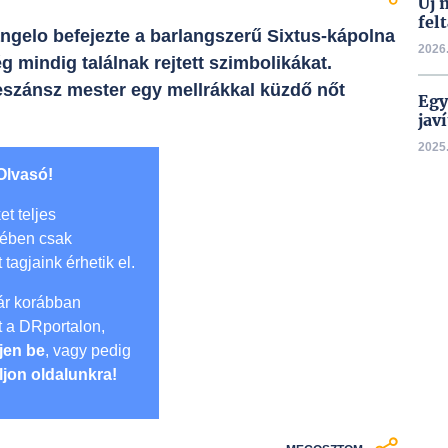
Új 
fel
langelo befejezte a barlangszerű Sixtus-kápolna
2026.
mindig találnak rejtett szimbolikákat.
eszánsz mester egy mellrákkal küzdő nőt
Egy
javí
2025.
Olvasó!
et teljes
mében csak
t tagjaink érhetik el.
r korábban
lt a DRportalon,
jen be
, vagy pedig
ljon oldalunkra!