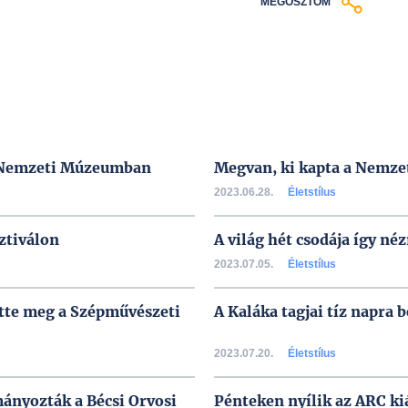
MEGOSZTOM
 a Nemzeti Múzeumban
Megvan, ki kapta a Nemzet
2023.06.28.
Életstílus
ztiválon
A világ hét csodája így né
2023.07.05.
Életstílus
ette meg a Szépművészeti
A Kaláka tagjai tíz napra
2023.07.20.
Életstílus
ányozták a Bécsi Orvosi
Pénteken nyílik az ARC kiá