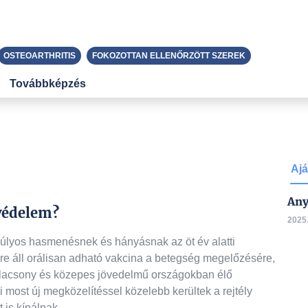
OSTEOARTHRITIS
FOKOZOTTAN ELLENŐRZÖTT SZEREK
Továbbképzés
Ajá
Any
 védelem?
2025.
 súlyos hasmenésnek és hányásnak az öt év alatti
re áll orálisan adható vakcina a betegség megelőzésére,
lacsony és közepes jövedelmű országokban élő
 most új megközelítéssel közelebb kerültek a rejtély
 is kínálnak.