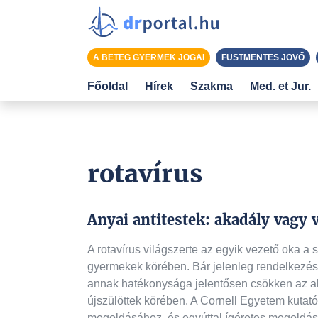
A BETEG GYERMEK JOGAI
FÜSTMENTES JÖVŐ
Főoldal
Hírek
Szakma
Med. et Jur.
rotavírus
Anyai antitestek: akadály vagy
A rotavírus világszerte az egyik vezető oka a
gyermekek körében. Bár jelenleg rendelkezés
annak hatékonysága jelentősen csökken az a
újszülöttek körében. A Cornell Egyetem kutatói
megoldásához, és egyúttal ígéretes megoldást