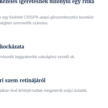
ezelés ígéretesnek bizonyul egy ritka
i egy kísérleti CRISPR-alapú génszerkesztési kezelést
egségben szenvedők számára.
 kockázata
 második leggyakoribb vaksághoz vezető ok.
i szem retinájáról
ban lévő fehérjét tudtak megjeleníti svájci kutatók,