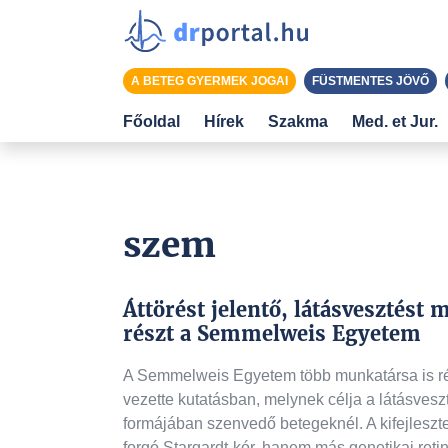
A BETEG GYERMEK JOGAI
FÜSTMENTES JÖVŐ
Főoldal
Hírek
Szakma
Med. et Jur.
szem
Áttörést jelentő, látásvesztést 
részt a Semmelweis Egyetem
A Semmelweis Egyetem több munkatársa is rés
vezette kutatásban, melynek célja a látásve
formájában szenvedő betegeknél. A kifejleszt
forgó Stargardt-kór, hanem más genetikai reti