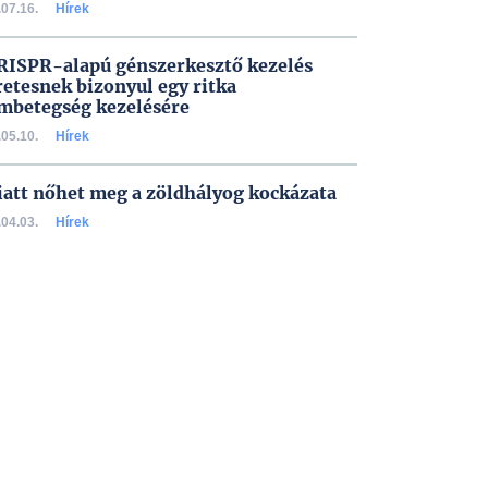
07.16.
Hírek
RISPR-alapú génszerkesztő kezelés
retesnek bizonyul egy ritka
mbetegség kezelésére
05.10.
Hírek
att nőhet meg a zöldhályog kockázata
04.03.
Hírek