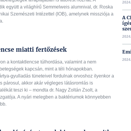
2024.
k együtt a világhírű Semmelweis alumnival, dr. Roska
nikai Szemészeti Intézettel (IOB), amelynek missziója a
A C
a.
ígé
sze
2024.
ncse miatti fertőzések
Emi
2024.
ron a kontaktlencse túlhordása, valamint a nem
lt betegségek kapcsán, mint a téli hónapokban.
rtya-gyulladás tüneteivel fordulnak orvoshoz ilyenkor a
s párosul, akkor akár végleges látásromlás is
ékát teszi ki – mondta dr. Nagy Zoltán Zsolt, a
gatója. A nyári melegben a baktériumok könnyebben
bb.