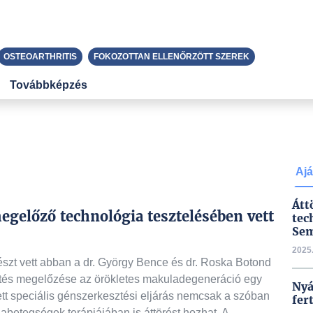
OSTEOARTHRITIS
FOKOZOTTAN ELLENŐRZÖTT SZEREK
Továbbképzés
Ajá
Átt
megelőző technológia tesztelésében vett
tec
Sem
2025.
zt vett abban a dr. György Bence és dr. Roska Botond
sztés megelőzése az örökletes makuladegeneráció egy
Nyá
ett speciális génszerkesztési eljárás nemcsak a szóban
fer
nabetegségek terápiájában is áttörést hozhat. A