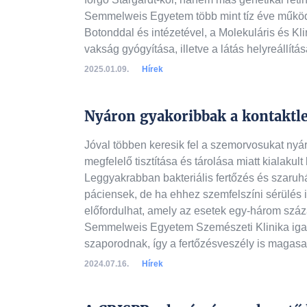
Semmelweis Egyetem több mint tíz éve működi
Botonddal és intézetével, a Molekuláris és Kli
vakság gyógyítása, illetve a látás helyreállítás
2025.01.09.
Hírek
Nyáron gyakoribbak a kontaktle
Jóval többen keresik fel a szemorvosukat nyá
megfelelő tisztítása és tárolása miatt kialaku
Leggyakrabban bakteriális fertőzés és szaruhá
páciensek, de ha ehhez szemfelszíni sérülés i
előfordulhat, amely az esetek egy-három százal
Semmelweis Egyetem Szemészeti Klinika igaz
szaporodnak, így a fertőzésveszély is magasa
2024.07.16.
Hírek