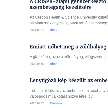
A CRISPR-alapú génszerkesztő k
szembetegség kezelésére
Az Oregon Health & Science University kutató
alkalmaznak egy ritka, látást rontó szembet
2024.05.10.
Hírek
Emiatt nőhet meg a zöldhályog
A glaukóma, azaz a zöldhályog, világszerte a
2024.04.03.
Hírek
Lenyűgöző kép készült az ember
Több mint félszáz, az emberi szem recehártyájá
valóságos műalkotást hozva létre így.
2023.08.21.
Életstílus