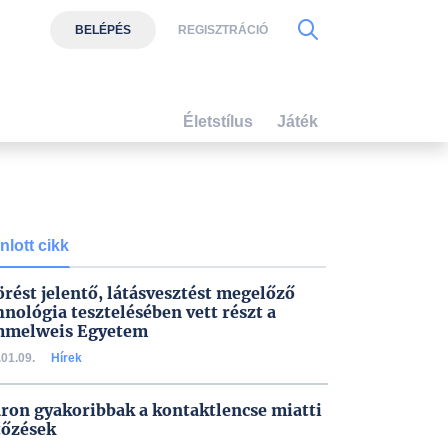
BELÉPÉS
REGISZTRÁCIÓ
Életstílus
Játék
nlott cikk
örést jelentő, látásvesztést megelőző
hnológia tesztelésében vett részt a
melweis Egyetem
01.09.
Hírek
ron gyakoribbak a kontaktlencse miatti
tőzések