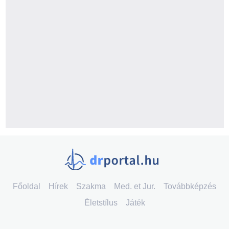
Főoldal
Hírek
Szakma
Med. et Jur.
Továbbképzés
Életstílus
Játék