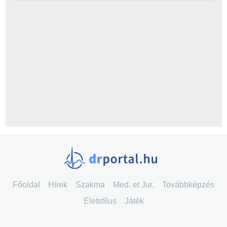
Főoldal
Hírek
Szakma
Med. et Jur.
Továbbképzés
Életstílus
Játék