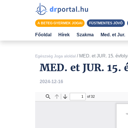
A BETEG GYERMEK JOGAI
FÜSTMENTES JÖVŐ
Főoldal
Hírek
Szakma
Med. et Jur.
/
MED. et JUR. 15. évfol
Egészség Joga aloldal
MED. et JUR. 15.
2024-12-16