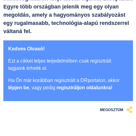
Egyre több országban jelenik meg egy olyan
megoldás, amely a hagyományos szabályozást
egy rugalmasabb, technológia-alapú rendszerrel
váltaná fel.
Kedves Olvasó!
Ezt a cikket teljes terjedelmében csak regisztrált
tagjaink érhetik el.
Ha Ön már korábban regisztrált a DRportalon, akkor
lépjen be
, vagy pedig
regisztráljon oldalunkra!
MEGOSZTOM