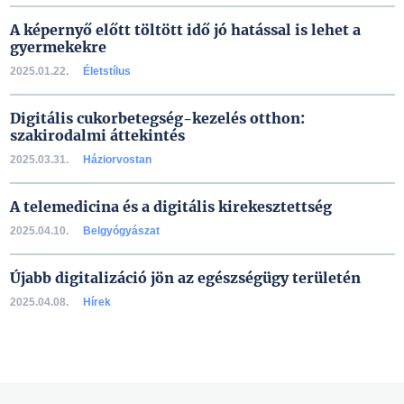
A képernyő előtt töltött idő jó hatással is lehet a
gyermekekre
2025.01.22.
Életstílus
Digitális cukorbetegség-kezelés otthon:
szakirodalmi áttekintés
2025.03.31.
Háziorvostan
A telemedicina és a digitális kirekesztettség
2025.04.10.
Belgyógyászat
Újabb digitalizáció jön az egészségügy területén
2025.04.08.
Hírek