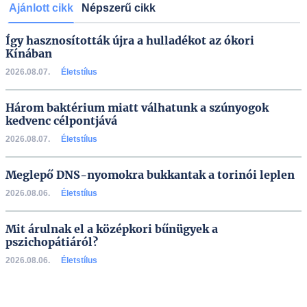
Ajánlott cikk
Népszerű cikk
Így hasznosították újra a hulladékot az ókori
Kínában
2026.08.07.
Életstílus
Három baktérium miatt válhatunk a szúnyogok
kedvenc célpontjává
2026.08.07.
Életstílus
Meglepő DNS-nyomokra bukkantak a torinói leplen
2026.08.06.
Életstílus
Mit árulnak el a középkori bűnügyek a
pszichopátiáról?
2026.08.06.
Életstílus