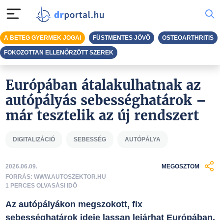
A BETEG GYERMEK JOGAI
FÜSTMENTES JÖVŐ
OSTEOARTHRITIS
FOKOZOTTAN ELLENŐRZÖTT SZEREK
Európában átalakulhatnak az
autópályás sebességhatárok –
már tesztelik az új rendszert
DIGITALIZÁCIÓ
SEBESSÉG
AUTÓPÁLYA
2026.06.09.
MEGOSZTOM
FORRÁS: WWW.AUTOSZEKTOR.HU
1 PERCES OLVASÁSI IDŐ
Az autópályákon megszokott, fix
sebességhatárok ideje lassan lejárhat Európában.