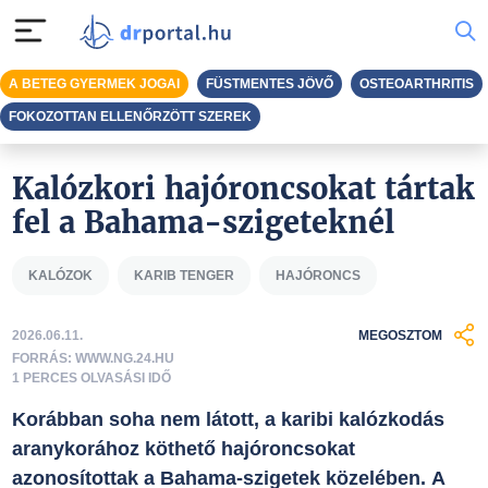
A BETEG GYERMEK JOGAI
FÜSTMENTES JÖVŐ
OSTEOARTHRITIS
FOKOZOTTAN ELLENŐRZÖTT SZEREK
Kalózkori hajóroncsokat tártak
fel a Bahama-szigeteknél
KALÓZOK
KARIB TENGER
HAJÓRONCS
2026.06.11.
MEGOSZTOM
FORRÁS: WWW.NG.24.HU
1 PERCES OLVASÁSI IDŐ
Korábban soha nem látott, a karibi kalózkodás
aranykorához köthető hajóroncsokat
azonosítottak a Bahama-szigetek közelében. A