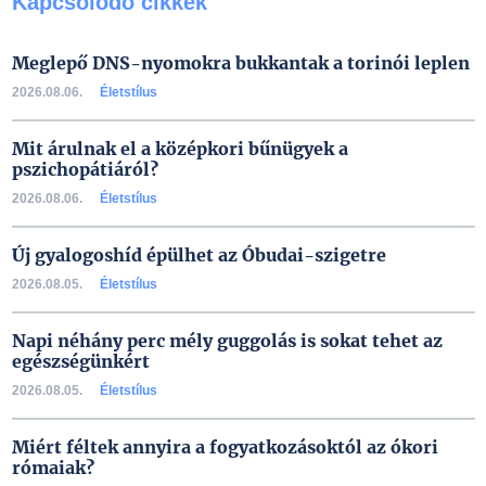
Kapcsolódó cikkek
Meglepő DNS-nyomokra bukkantak a torinói leplen
2026.08.06.
Életstílus
Mit árulnak el a középkori bűnügyek a
pszichopátiáról?
2026.08.06.
Életstílus
Új gyalogoshíd épülhet az Óbudai-szigetre
2026.08.05.
Életstílus
Napi néhány perc mély guggolás is sokat tehet az
egészségünkért
2026.08.05.
Életstílus
Miért féltek annyira a fogyatkozásoktól az ókori
rómaiak?