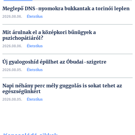
Meglepő DNS-nyomokra bukkantak a torinói leplen
2026.08.06.
Életstílus
Mit árulnak el a középkori bűnügyek a
pszichopátiáról?
2026.08.06.
Életstílus
Új gyalogoshíd épülhet az Óbudai-szigetre
2026.08.05.
Életstílus
Napi néhány perc mély guggolás is sokat tehet az
egészségünkért
2026.08.05.
Életstílus