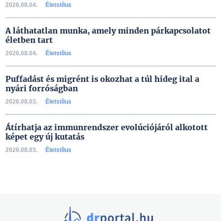
2026.08.04.
Életstílus
A láthatatlan munka, amely minden párkapcsolatot
életben tart
2026.08.04.
Életstílus
Puffadást és migrént is okozhat a túl hideg ital a
nyári forróságban
2026.08.03.
Életstílus
Átírhatja az immunrendszer evolúciójáról alkotott
képet egy új kutatás
2026.08.03.
Életstílus