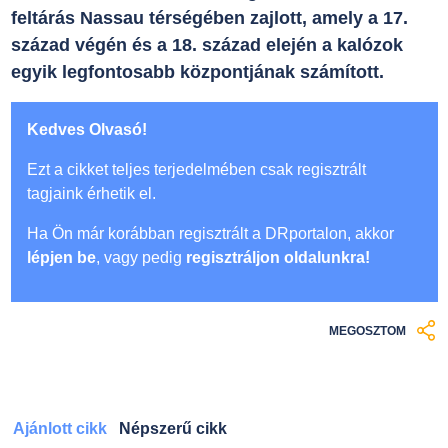
feltárás Nassau térségében zajlott, amely a 17.
század végén és a 18. század elején a kalózok
egyik legfontosabb központjának számított.
Kedves Olvasó!
Ezt a cikket teljes terjedelmében csak regisztrált
tagjaink érhetik el.
Ha Ön már korábban regisztrált a DRportalon, akkor
lépjen be
, vagy pedig
regisztráljon oldalunkra!
MEGOSZTOM
Ajánlott cikk
Népszerű cikk