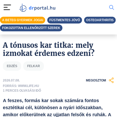
A BETEG GYERMEK JOGAI
FÜSTMENTES JÖVŐ
OSTEOARTHRITIS
FOKOZOTTAN ELLENŐRZÖTT SZEREK
A tónusos kar titka: mely
izmokat érdemes edzeni?
EDZÉS
FELKAR
2026.07.08.
MEGOSZTOM
FORRÁS: WWW.LIFE.HU
1 PERCES OLVASÁSI IDŐ
A feszes, formás kar sokak számára fontos
esztétikai cél, különösen a nyári időszakban,
amikor előkerülnek az ujjatlan felsők és ruhák. A