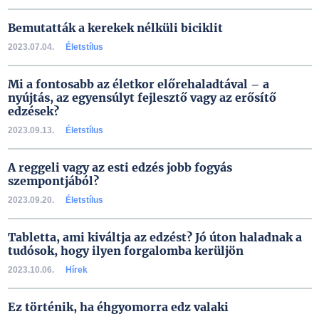
Bemutatták a kerekek nélküli biciklit
2023.07.04.
Életstílus
Mi a fontosabb az életkor előrehaladtával – a
nyújtás, az egyensúlyt fejlesztő vagy az erősítő
edzések?
2023.09.13.
Életstílus
A reggeli vagy az esti edzés jobb fogyás
szempontjából?
2023.09.20.
Életstílus
Tabletta, ami kiváltja az edzést? Jó úton haladnak a
tudósok, hogy ilyen forgalomba kerüljön
2023.10.06.
Hírek
Ez történik, ha éhgyomorra edz valaki