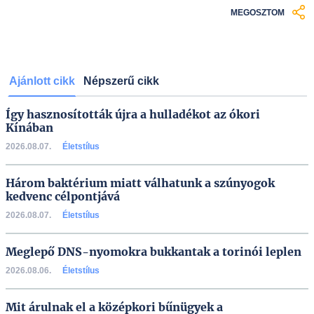
MEGOSZTOM
Ajánlott cikk
Népszerű cikk
Így hasznosították újra a hulladékot az ókori
Kínában
2026.08.07.
Életstílus
Három baktérium miatt válhatunk a szúnyogok
kedvenc célpontjává
2026.08.07.
Életstílus
Meglepő DNS-nyomokra bukkantak a torinói leplen
2026.08.06.
Életstílus
Mit árulnak el a középkori bűnügyek a