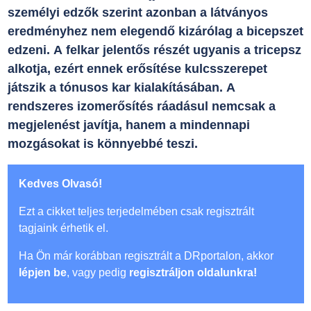
személyi edzők szerint azonban a látványos
eredményhez nem elegendő kizárólag a bicepszet
edzeni. A felkar jelentős részét ugyanis a tricepsz
alkotja, ezért ennek erősítése kulcsszerepet
játszik a tónusos kar kialakításában. A
rendszeres izomerősítés ráadásul nemcsak a
megjelenést javítja, hanem a mindennapi
mozgásokat is könnyebbé teszi.
Kedves Olvasó!
Ezt a cikket teljes terjedelmében csak regisztrált
tagjaink érhetik el.
Ha Ön már korábban regisztrált a DRportalon, akkor
lépjen be
, vagy pedig
regisztráljon oldalunkra!