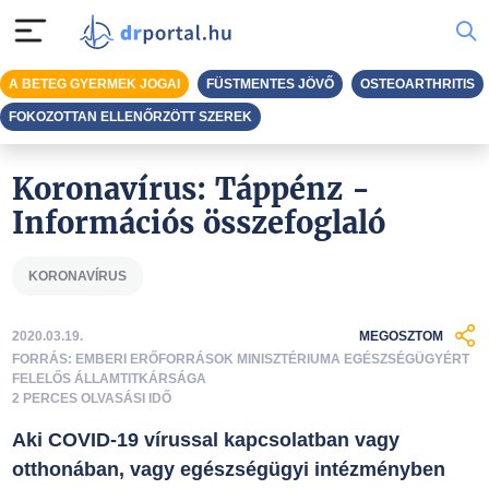
A BETEG GYERMEK JOGAI
FÜSTMENTES JÖVŐ
OSTEOARTHRITIS
FOKOZOTTAN ELLENŐRZÖTT SZEREK
Koronavírus: Táppénz -
Információs összefoglaló
KORONAVÍRUS
2020.03.19.
MEGOSZTOM
FORRÁS: EMBERI ERŐFORRÁSOK MINISZTÉRIUMA EGÉSZSÉGÜGYÉRT
FELELŐS ÁLLAMTITKÁRSÁGA
2 PERCES OLVASÁSI IDŐ
Aki COVID-19 vírussal kapcsolatban vagy
otthonában, vagy egészségügyi intézményben