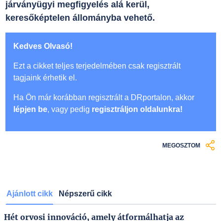
járványügyi megfigyelés alá kerül,
keresőképtelen állományba vehető.
Kedves Olvasó!
Ezt a cikket teljes terjedelmében csak regisztrált
tagjaink érhetik el.
Ha Ön már korábban regisztrált a DRportalon, akkor
lépjen be
, vagy pedig
regisztráljon oldalunkra!
MEGOSZTOM
Ajánlott cikk
Népszerű cikk
Hét orvosi innováció, amely átformálhatja az