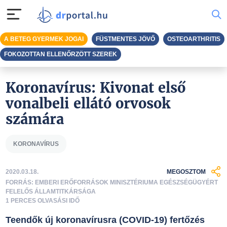
A BETEG GYERMEK JOGAI
FÜSTMENTES JÖVŐ
OSTEOARTHRITIS
FOKOZOTTAN ELLENŐRZÖTT SZEREK
Koronavírus: Kivonat első
vonalbeli ellátó orvosok
számára
KORONAVÍRUS
2020.03.18.
MEGOSZTOM
FORRÁS: EMBERI ERŐFORRÁSOK MINISZTÉRIUMA EGÉSZSÉGÜGYÉRT
FELELŐS ÁLLAMTITKÁRSÁGA
1 PERCES OLVASÁSI IDŐ
Teendők új koronavírusra (COVID-19) fertőzés