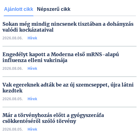
Ajánlott cikk
Népszerű cikk
Sokan még mindig nincsenek tisztában a dohányzás
valódi kockázataival
2026.08.06.
Hírek
Engedélyt kapott a Moderna első mRNS-alapú
influenza elleni vakcinája
2026.08.06.
Hírek
Vak egereknek adták be az új szemcseppet, újra látni
kezdtek
2026.08.05.
Hírek
Már a törvényhozás előtt a gyógyszeráfa
csökkentéséről szóló törvény
2026.08.05.
Hírek