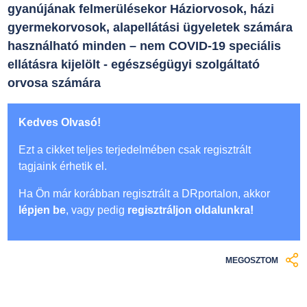
gyanújának felmerülésekor Háziorvosok, házi
gyermekorvosok, alapellátási ügyeletek számára
használható minden – nem COVID-19 speciális
ellátásra kijelölt - egészségügyi szolgáltató
orvosa számára
Kedves Olvasó!
Ezt a cikket teljes terjedelmében csak regisztrált
tagjaink érhetik el.
Ha Ön már korábban regisztrált a DRportalon, akkor
lépjen be
, vagy pedig
regisztráljon oldalunkra!
MEGOSZTOM