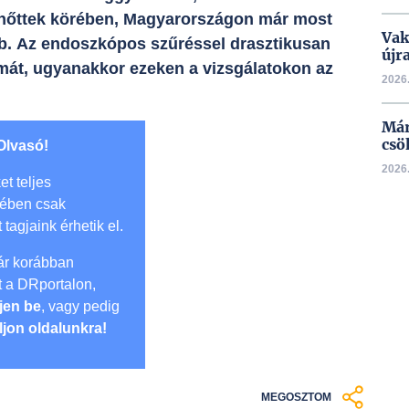
elnőttek körében, Magyarországon már most
Vak
abb. Az endoszkópos szűréssel drasztikusan
újr
mát, ugyanakkor ezeken a vizsgálatokon az
2026.
Már
csö
Olvasó!
2026.
et teljes
mében csak
t tagjaink érhetik el.
r korábban
lt a DRportalon,
jen be
, vagy pedig
ljon oldalunkra!
MEGOSZTOM