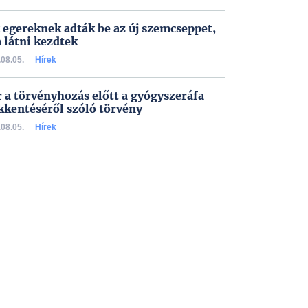
 egereknek adták be az új szemcseppet,
a látni kezdtek
08.05.
Hírek
 a törvényhozás előtt a gyógyszeráfa
kkentéséről szóló törvény
08.05.
Hírek