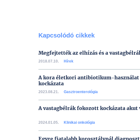
Kapcsolódó cikkek
Megfejtették az elhízás és a vastagbélrá
2018.07.10.
Hírek
A kora életkori antibiotikum-használat 
kockázata
2023.08.21.
Gasztroenterológia
A vastagbélrák fokozott kockázata akut
2024.01.05.
Klinikai onkológia
Egyre fiatalabb korosztálynál diagnoszt