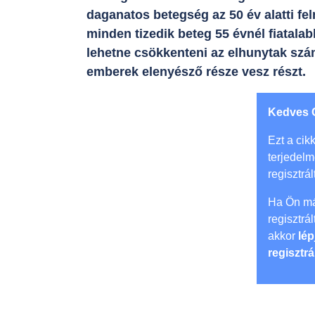
daganatos betegség az 50 év alatti f
minden tizedik beteg 55 évnél fiatal
lehetne csökkenteni az elhunytak szá
emberek elenyésző része vesz részt.
Kedves 
Ezt a cikk
terjedel
regisztrál
Ha Ön má
regisztrá
akkor
lép
regisztrá