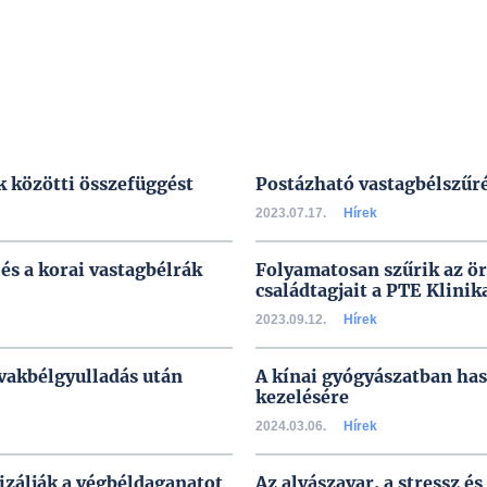
k közötti összefüggést
Postázható vastagbélszűr
2023.07.17.
Hírek
és a korai vastagbélrák
Folyamatosan szűrik az ö
családtagjait a PTE Klini
2023.09.12.
Hírek
 vakbélgyulladás után
A kínai gyógyászatban has
kezelésére
2024.03.06.
Hírek
izálják a végbéldaganatot
Az alvászavar, a stressz é