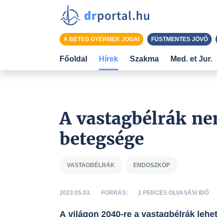
A BETEG GYERMEK JOGAI
FÜSTMENTES JÖVŐ
Főoldal
Hírek
Szakma
Med. et Jur.
A vastagbélrák ne
betegsége
VASTAGBÉLRÁK
ENDOSZKÓP
2023.05.03.
FORRÁS:
2 PERCES OLVASÁSI IDŐ
A világon 2040-re a vastagbélrák lehe