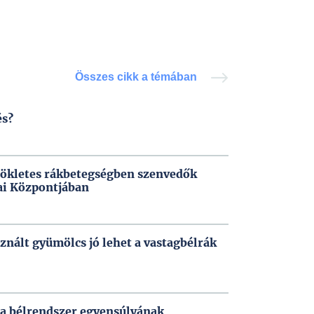
Összes cikk a témában
és?
rökletes rákbetegségben szenvedők
kai Központjában
znált gyümölcs jó lehet a vastagbélrák
s a bélrendszer egyensúlyának