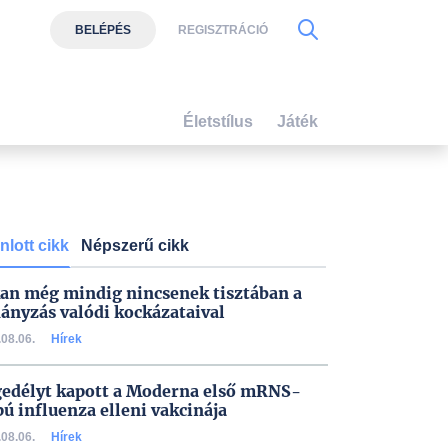
BELÉPÉS
REGISZTRÁCIÓ
Életstílus
Játék
nlott cikk
Népszerű cikk
an még mindig nincsenek tisztában a
ányzás valódi kockázataival
08.06.
Hírek
edélyt kapott a Moderna első mRNS-
pú influenza elleni vakcinája
08.06.
Hírek