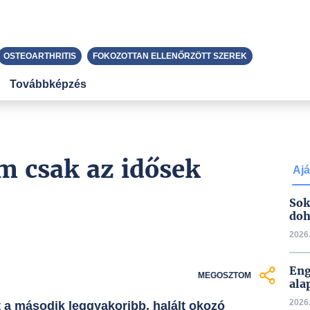
OSTEOARTHRITIS
FOKOZOTTAN ELLENŐRZÖTT SZEREK
Továbbképzés
m csak az idősek
Ajá
Sok
doh
2026.
Eng
MEGOSZTOM
ala
2026.
t a második leggyakoribb, halált okozó