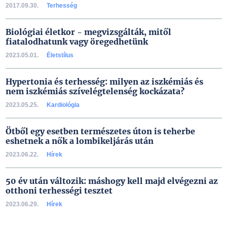
2017.09.30.
Terhesség
Biológiai életkor - megvizsgálták, mitől
fiatalodhatunk vagy öregedhetünk
2023.05.01.
Életstílus
Hypertonia és terhesség: milyen az iszkémiás és
nem iszkémiás szívelégtelenség kockázata?
2023.05.25.
Kardiológia
Ötből egy esetben természetes úton is teherbe
eshetnek a nők a lombikeljárás után
2023.06.22.
Hírek
50 év után változik: máshogy kell majd elvégezni az
otthoni terhességi tesztet
2023.06.29.
Hírek