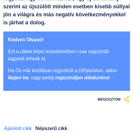
szerint az újszülött minden esetben kisebb súllyal
jön a világra és más negatív következményekkel
is járhat a dolog.
Kedves Olvasó!
Ezt a cikket teljes terjedelmében csak regisztrált
tagjaink érhetik el.
Ha Ön már korábban regisztrált a DRportalon, akkor
lépjen be
, vagy pedig
regisztráljon oldalunkra!
MEGOSZTOM
Ajánlott cikk
Népszerű cikk