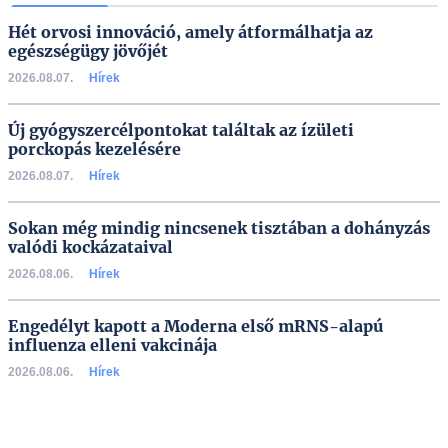
Hét orvosi innováció, amely átformálhatja az
egészségügy jövőjét
2026.08.07.
Hírek
Új gyógyszercélpontokat találtak az ízületi
porckopás kezelésére
2026.08.07.
Hírek
Sokan még mindig nincsenek tisztában a dohányzás
valódi kockázataival
2026.08.06.
Hírek
Engedélyt kapott a Moderna első mRNS-alapú
influenza elleni vakcinája
2026.08.06.
Hírek