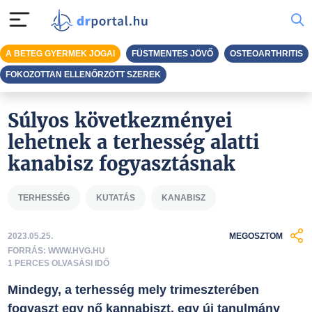
A BETEG GYERMEK JOGAI
FÜSTMENTES JÖVŐ
OSTEOARTHRITIS
FOKOZOTTAN ELLENŐRZÖTT SZEREK
Súlyos következményei
lehetnek a terhesség alatti
kanabisz fogyasztásnak
TERHESSÉG
KUTATÁS
KANABISZ
2023.05.25.
MEGOSZTOM
FORRÁS: WWW.HVG.HU
1 PERCES OLVASÁSI IDŐ
Mindegy, a terhesség mely trimeszterében
fogyaszt egy nő kannabiszt, egy új tanulmány