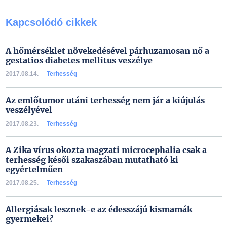
Kapcsolódó cikkek
A hőmérséklet növekedésével párhuzamosan nő a
gestatios diabetes mellitus veszélye
2017.08.14.
Terhesség
Az emlőtumor utáni terhesség nem jár a kiújulás
veszélyével
2017.08.23.
Terhesség
A Zika vírus okozta magzati microcephalia csak a
terhesség késői szakaszában mutatható ki
egyértelműen
2017.08.25.
Terhesség
Allergiásak lesznek-e az édesszájú kismamák
gyermekei?