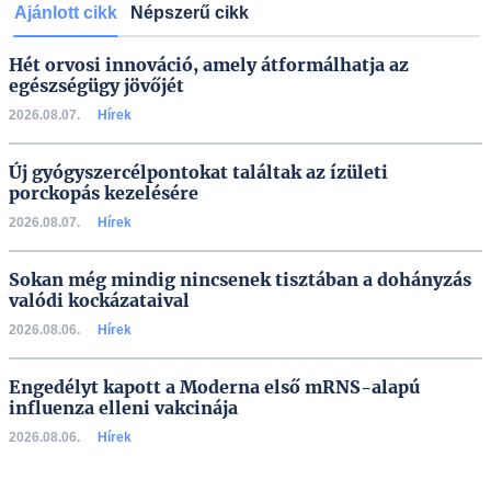
Ajánlott cikk
Népszerű cikk
Hét orvosi innováció, amely átformálhatja az
egészségügy jövőjét
2026.08.07.
Hírek
Új gyógyszercélpontokat találtak az ízületi
porckopás kezelésére
2026.08.07.
Hírek
Sokan még mindig nincsenek tisztában a dohányzás
valódi kockázataival
2026.08.06.
Hírek
Engedélyt kapott a Moderna első mRNS-alapú
influenza elleni vakcinája
2026.08.06.
Hírek