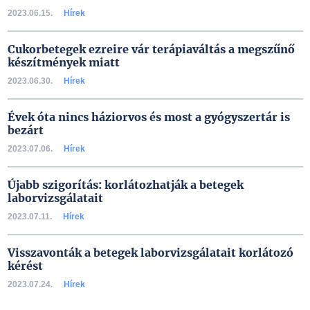
2023.06.15.
Hírek
Cukorbetegek ezreire vár terápiaváltás a megszűnő
készítmények miatt
2023.06.30.
Hírek
Évek óta nincs háziorvos és most a gyógyszertár is
bezárt
2023.07.06.
Hírek
Újabb szigorítás: korlátozhatják a betegek
laborvizsgálatait
2023.07.11.
Hírek
Visszavonták a betegek laborvizsgálatait korlátozó
kérést
2023.07.24.
Hírek