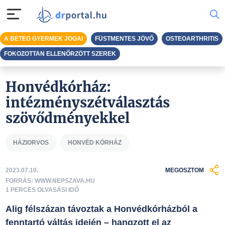
A BETEG GYERMEK JOGAI
FÜSTMENTES JÖVŐ
OSTEOARTHRITIS
FOKOZOTTAN ELLENŐRZÖTT SZEREK
Honvédkórház:
intézményszétválasztás
szövődményekkel
HÁZIORVOS
HONVÉD KÓRHÁZ
2023.07.10.
MEGOSZTOM
FORRÁS: WWW.NEPSZAVA.HU
1 PERCES OLVASÁSI IDŐ
Alig félszázan távoztak a Honvédkórházból a
fenntartó váltás idején – hangzott el az