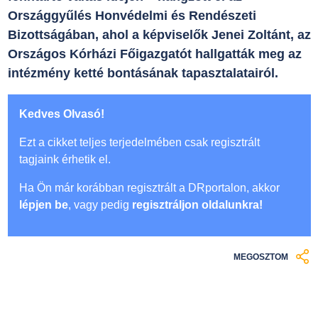
Országgyűlés Honvédelmi és Rendészeti
Bizottságában, ahol a képviselők Jenei Zoltánt, az
Országos Kórházi Főigazgatót hallgatták meg az
intézmény ketté bontásának tapasztalatairól.
Kedves Olvasó!
Ezt a cikket teljes terjedelmében csak regisztrált
tagjaink érhetik el.
Ha Ön már korábban regisztrált a DRportalon, akkor
lépjen be
, vagy pedig
regisztráljon oldalunkra!
MEGOSZTOM