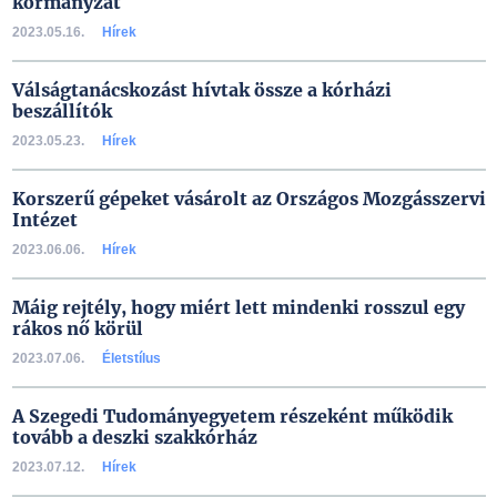
kormányzat
2023.05.16.
Hírek
Válságtanácskozást hívtak össze a kórházi
beszállítók
2023.05.23.
Hírek
Korszerű gépeket vásárolt az Országos Mozgásszervi
Intézet
2023.06.06.
Hírek
Máig rejtély, hogy miért lett mindenki rosszul egy
rákos nő körül
2023.07.06.
Életstílus
A Szegedi Tudományegyetem részeként működik
tovább a deszki szakkórház
2023.07.12.
Hírek