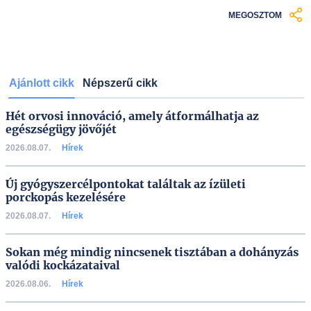
MEGOSZTOM
Ajánlott cikk
Népszerű cikk
Hét orvosi innováció, amely átformálhatja az
egészségügy jövőjét
2026.08.07.
Hírek
Új gyógyszercélpontokat találtak az ízületi
porckopás kezelésére
2026.08.07.
Hírek
Sokan még mindig nincsenek tisztában a dohányzás
valódi kockázataival
2026.08.06.
Hírek