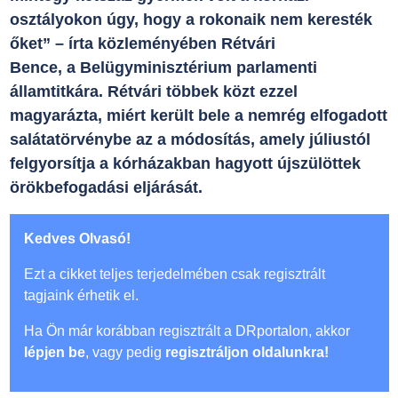
osztályokon úgy, hogy a rokonaik nem keresték
őket” – írta közleményében Rétvári
Bence, a Belügyminisztérium parlamenti
államtitkára. Rétvári többek közt ezzel
magyarázta, miért került bele a nemrég elfogadott
salátatörvénybe az a módosítás, amely júliustól
felgyorsítja a kórházakban hagyott újszülöttek
örökbefogadási eljárását.
Kedves Olvasó!
Ezt a cikket teljes terjedelmében csak regisztrált
tagjaink érhetik el.
Ha Ön már korábban regisztrált a DRportalon, akkor
lépjen be
, vagy pedig
regisztráljon oldalunkra!