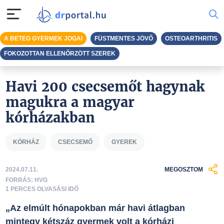
A BETEG GYERMEK JOGAI
FÜSTMENTES JÖVŐ
OSTEOARTHRITIS
FOKOZOTTAN ELLENŐRZÖTT SZEREK
Havi 200 csecsemőt hagynak
magukra a magyar
kórházakban
KÓRHÁZ
CSECSEMŐ
GYEREK
2024.07.11.
MEGOSZTOM
FORRÁS: HVG
1 PERCES OLVASÁSI IDŐ
„Az elmúlt hónapokban már havi átlagban
mintegy kétszáz gyermek volt a kórházi