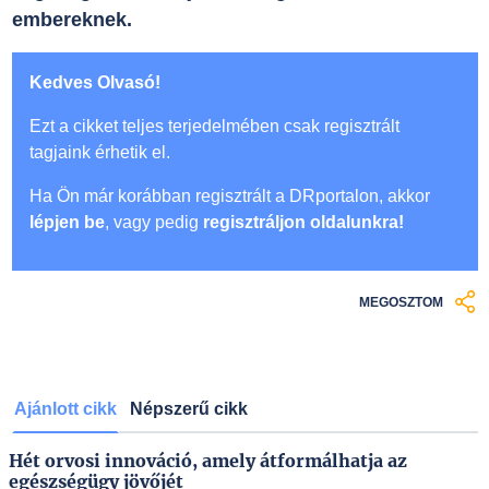
embereknek.
Kedves Olvasó!
Ezt a cikket teljes terjedelmében csak regisztrált
tagjaink érhetik el.
Ha Ön már korábban regisztrált a DRportalon, akkor
lépjen be
, vagy pedig
regisztráljon oldalunkra!
MEGOSZTOM
Ajánlott cikk
Népszerű cikk
Hét orvosi innováció, amely átformálhatja az
egészségügy jövőjét