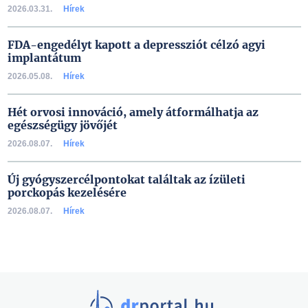
2026.03.31.
Hírek
FDA-engedélyt kapott a depressziót célzó agyi
implantátum
2026.05.08.
Hírek
Hét orvosi innováció, amely átformálhatja az
egészségügy jövőjét
2026.08.07.
Hírek
Új gyógyszercélpontokat találtak az ízületi
porckopás kezelésére
2026.08.07.
Hírek