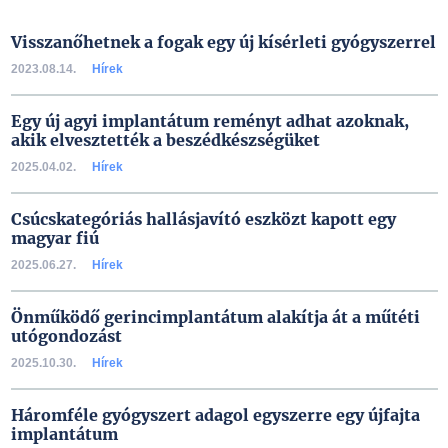
Visszanőhetnek a fogak egy új kísérleti gyógyszerrel
2023.08.14.
Hírek
Egy új agyi implantátum reményt adhat azoknak,
akik elvesztették a beszédkészségüket
2025.04.02.
Hírek
Csúcskategóriás hallásjavító eszközt kapott egy
magyar fiú
2025.06.27.
Hírek
Önműködő gerincimplantátum alakítja át a műtéti
utógondozást
2025.10.30.
Hírek
Háromféle gyógyszert adagol egyszerre egy újfajta
implantátum