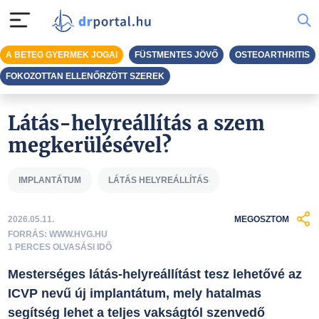
A BETEG GYERMEK JOGAI
FÜSTMENTES JÖVŐ
OSTEOARTHRITIS
FOKOZOTTAN ELLENŐRZÖTT SZEREK
Látás-helyreállítás a szem
megkerülésével?
IMPLANTÁTUM
LÁTÁS HELYREÁLLÍTÁS
2026.05.11.
MEGOSZTOM
FORRÁS: WWW.HVG.HU
1 PERCES OLVASÁSI IDŐ
Mesterséges látás-helyreállítást tesz lehetővé az
ICVP nevű új implantátum, mely hatalmas
segítség lehet a teljes vakságtól szenvedő