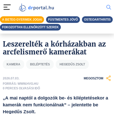
A BETEG GYERMEK JOGAI
FÜSTMENTES JÖVŐ
OSTEOARTHRITIS
FOKOZOTTAN ELLENŐRZÖTT SZEREK
Leszerelték a kórházakban az
arcfelismerő kamerákat
KAMERA
BELÉPTETÉS
HEGEDŰS ZSOLT
2026.07.03.
MEGOSZTOM
FORRÁS: WWW.HVG.HU
0 PERCES OLVASÁSI IDŐ
„A mai naptól a dolgozók be- és kiléptetésekor a
kamerák nem funkcionálnak” – jelentette be
Hegedűs Zsolt.