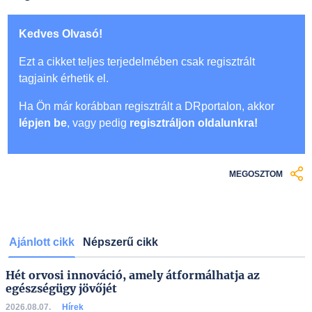
Kedves Olvasó!
Ezt a cikket teljes terjedelmében csak regisztrált
tagjaink érhetik el.
Ha Ön már korábban regisztrált a DRportalon, akkor
lépjen be
, vagy pedig
regisztráljon oldalunkra!
MEGOSZTOM
Ajánlott cikk
Népszerű cikk
Hét orvosi innováció, amely átformálhatja az
egészségügy jövőjét
2026.08.07.
Hírek