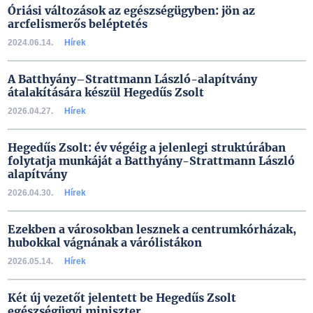
Óriási változások az egészségügyben: jön az
arcfelismerős beléptetés
2024.06.14.
Hírek
A Batthyány–Strattmann László-alapítvány
átalakítására készül Hegedűs Zsolt
2026.04.27.
Hírek
Hegedűs Zsolt: év végéig a jelenlegi struktúrában
folytatja munkáját a Batthyány-Strattmann László
alapítvány
2026.04.30.
Hírek
Ezekben a városokban lesznek a centrumkórházak,
hubokkal vágnának a várólistákon
2026.05.14.
Hírek
Két új vezetőt jelentett be Hegedűs Zsolt
egészségügyi miniszter