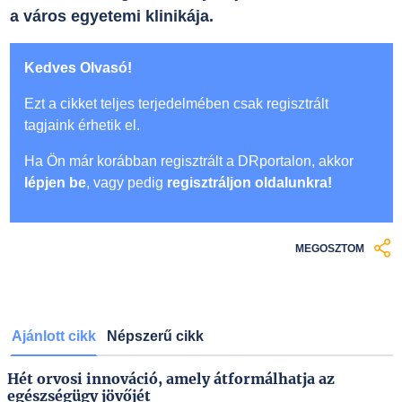
a város egyetemi klinikája.
Kedves Olvasó!
Ezt a cikket teljes terjedelmében csak regisztrált
tagjaink érhetik el.
Ha Ön már korábban regisztrált a DRportalon, akkor
lépjen be
, vagy pedig
regisztráljon oldalunkra!
MEGOSZTOM
Ajánlott cikk
Népszerű cikk
Hét orvosi innováció, amely átformálhatja az
egészségügy jövőjét