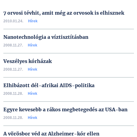
7 orvosi tévhit, amit még az orvosok is elhisznek
2010.01.24.
Hírek
Nanotechnológia a víztisztításban
2008.11.27.
Hírek
Veszélyes kórházak
2008.11.27.
Hírek
Elhibázott dél-afrikai AIDS-politika
2008.11.28.
Hírek
Egyre kevesebb a rákos megbetegedés az USA-ban
2008.11.28.
Hírek
A vörösbor véd az Alzheimer-kór ellen