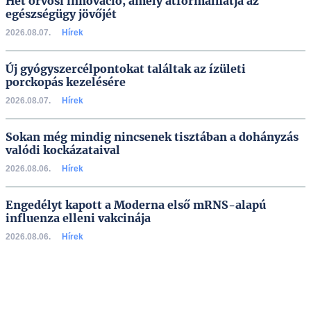
Hét orvosi innováció, amely átformálhatja az
egészségügy jövőjét
2026.08.07.
Hírek
Új gyógyszercélpontokat találtak az ízületi
porckopás kezelésére
2026.08.07.
Hírek
Sokan még mindig nincsenek tisztában a dohányzás
valódi kockázataival
2026.08.06.
Hírek
Engedélyt kapott a Moderna első mRNS-alapú
influenza elleni vakcinája
2026.08.06.
Hírek