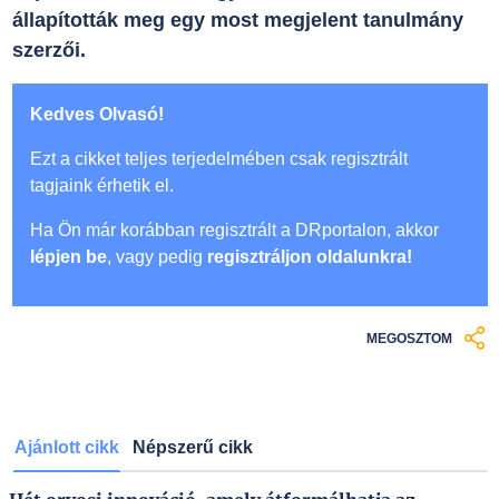
állapították meg egy most megjelent tanulmány
szerzői.
Kedves Olvasó!
Ezt a cikket teljes terjedelmében csak regisztrált
tagjaink érhetik el.
Ha Ön már korábban regisztrált a DRportalon, akkor
lépjen be
, vagy pedig
regisztráljon oldalunkra!
MEGOSZTOM
Ajánlott cikk
Népszerű cikk