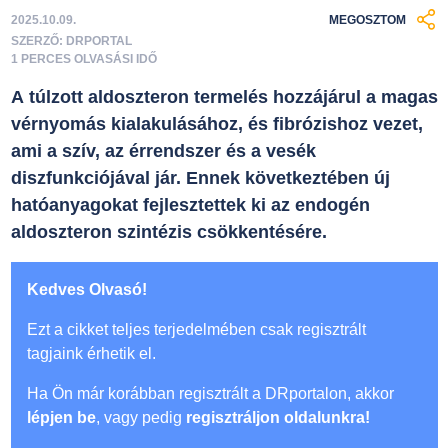
2025.10.09.
MEGOSZTOM
SZERZŐ: DRPORTAL
1 PERCES OLVASÁSI IDŐ
A túlzott aldoszteron termelés hozzájárul a magas
vérnyomás kialakulásához, és fibrózishoz vezet,
ami a szív, az érrendszer és a vesék
diszfunkciójával jár. Ennek következtében új
hatóanyagokat fejlesztettek ki az endogén
aldoszteron szintézis csökkentésére.
Kedves Olvasó!
Ezt a cikket teljes terjedelmében csak regisztrált
tagjaink érhetik el.
Ha Ön már korábban regisztrált a DRportalon, akkor
lépjen be
, vagy pedig
regisztráljon oldalunkra!