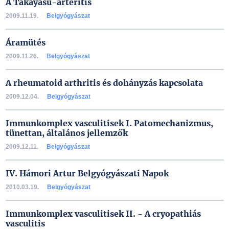
A Takayasu-arteritis
2009.11.19.
Belgyógyászat
Áramütés
2009.11.26.
Belgyógyászat
A rheumatoid arthritis és dohányzás kapcsolata
2009.12.04.
Belgyógyászat
Immunkomplex vasculitisek I. Patomechanizmus,
tünettan, általános jellemzők
2009.12.11.
Belgyógyászat
IV. Hámori Artur Belgyógyászati Napok
2010.03.19.
Belgyógyászat
Immunkomplex vasculitisek II. - A cryopathiás
vasculitis