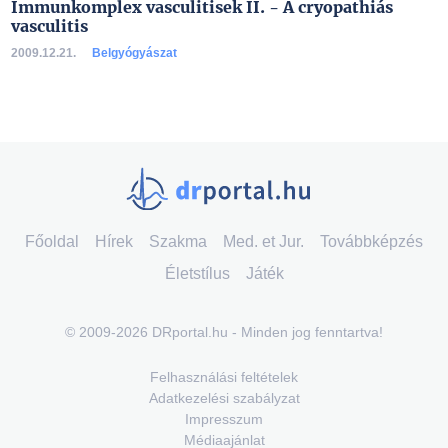
Immunkomplex vasculitisek II. - A cryopathiás
vasculitis
2009.12.21.
Belgyógyászat
Főoldal
Hírek
Szakma
Med. et Jur.
Továbbképzés
Életstílus
Játék
© 2009-2026 DRportal.hu - Minden jog fenntartva!
Felhasználási feltételek
Adatkezelési szabályzat
Impresszum
Médiaajánlat