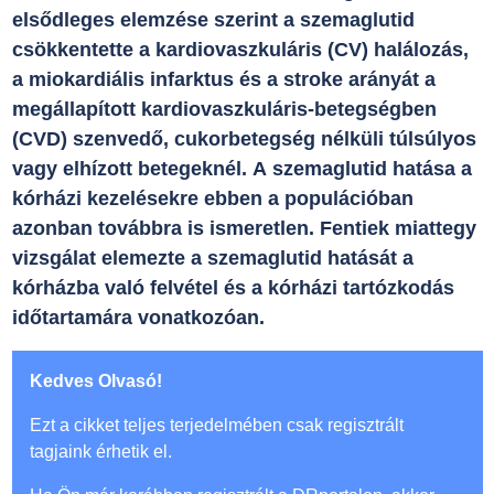
elsődleges elemzése szerint a szemaglutid
csökkentette a kardiovaszkuláris (CV) halálozás,
a miokardiális infarktus és a stroke arányát a
megállapított kardiovaszkuláris-betegségben
(CVD) szenvedő, cukorbetegség nélküli túlsúlyos
vagy elhízott betegeknél. A szemaglutid hatása a
kórházi kezelésekre ebben a populációban
azonban továbbra is ismeretlen. Fentiek miattegy
vizsgálat elemezte a szemaglutid hatását a
kórházba való felvétel és a kórházi tartózkodás
időtartamára vonatkozóan.
Kedves Olvasó!
Ezt a cikket teljes terjedelmében csak regisztrált
tagjaink érhetik el.