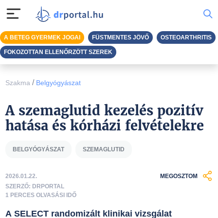
A BETEG GYERMEK JOGAI
FÜSTMENTES JÖVŐ
OSTEOARTHRITIS
FOKOZOTTAN ELLENŐRZÖTT SZEREK
/
Szakma
Belgyógyászat
A szemaglutid kezelés pozitív
hatása és kórházi felvételekre
BELGYÓGYÁSZAT
SZEMAGLUTID
2026.01.22.
MEGOSZTOM
SZERZŐ: DRPORTAL
1 PERCES OLVASÁSI IDŐ
A SELECT randomizált klinikai vizsgálat