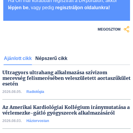
Ha Ön már korábban regisztrált a DRportalon, akkor
lépjen be
, vagy pedig
regisztráljon oldalunkra!
MEGOSZTOM
Ajánlott cikk
Népszerű cikk
Ultragyors ultrahang alkalmazása szívizom
merevség felismerésében veleszületett aortaszűkület
esetén
2026.08.05.
Radiológia
Az Amerikai Kardiológiai Kollégium iránymutatása a
vérlemezke-gátló gyógyszerek alkalmazásáról
2026.08.03.
Háziorvostan