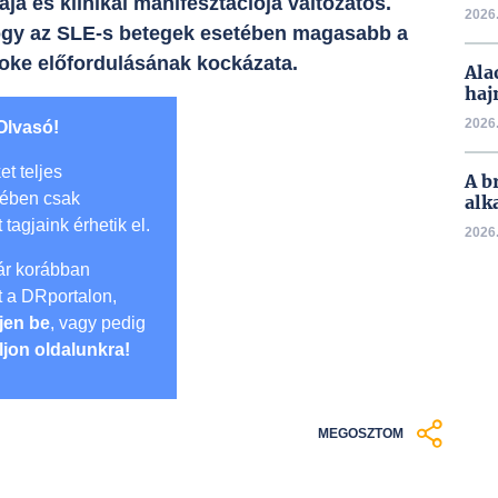
a és klinikai manifesztációja változatos.
2026.
hogy az SLE-s betegek esetében magasabb a
roke előfordulásának kockázata.
Ala
haj
2026.
Olvasó!
et teljes
A b
mében csak
alk
t tagjaink érhetik el.
2026.
r korábban
lt a DRportalon,
jen be
, vagy pedig
ljon oldalunkra!
MEGOSZTOM