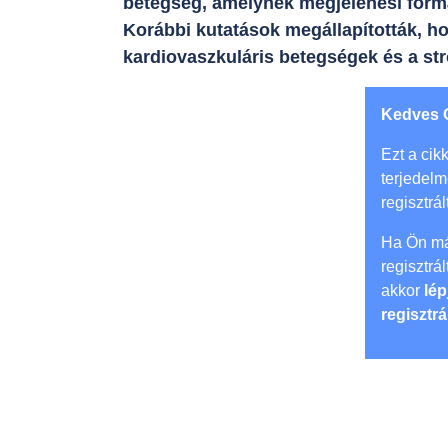
betegség, amelynek megjelenési formáj
Korábbi kutatások megállapították, 
kardiovaszkuláris betegségek és a st
Kedves 
Ezt a cikk
terjedel
regisztrál
Ha Ön má
regisztrá
akkor
lép
regisztrá