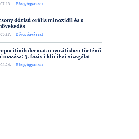
07.13.
Bőrgyógyászat
csony dózisú orális minoxidil és a
növekedés
05.27.
Bőrgyógyászat
repocitinib dermatomyositisben történő
almazása: 3. fázisú klinikai vizsgálat
04.24.
Bőrgyógyászat