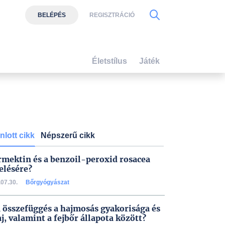
BELÉPÉS
REGISZTRÁCIÓ
Életstílus
Játék
nlott cikk
Népszerű cikk
rmektin és a benzoil-peroxid rosacea
elésére?
07.30.
Bőrgyógyászat
 összefüggés a hajmosás gyakorisága és
aj, valamint a fejbőr állapota között?