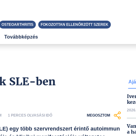
OSTEOARTHRITIS
FOKOZOTTAN ELLENŐRZÖTT SZEREK
Továbbképzés
ek SLE-ben
Ajá
Ive
kez
2026.
M
1 PERCES OLVASÁSI IDŐ
MEGOSZTOM
Van
LE) egy több szervrendszert érintő autoimmun
a h