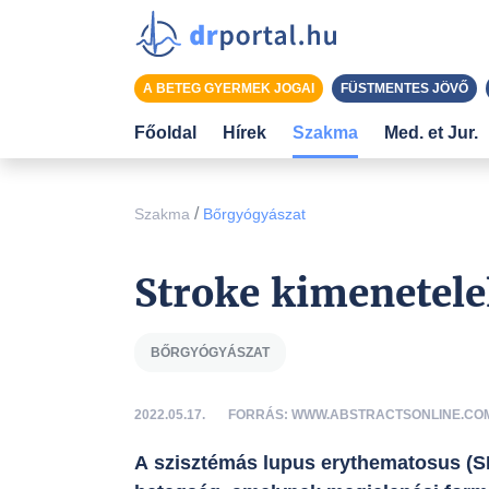
A BETEG GYERMEK JOGAI
FÜSTMENTES JÖVŐ
Főoldal
Hírek
Szakma
Med. et Jur.
/
Szakma
Bőrgyógyászat
Stroke kimenetel
BŐRGYÓGYÁSZAT
2022.05.17.
FORRÁS: WWW.ABSTRACTSONLINE.CO
A szisztémás lupus erythematosus (S