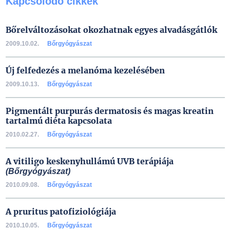
Kapcsolódó cikkek
Bőrelváltozásokat okozhatnak egyes alvadásgátlók
2009.10.02.
Bőrgyógyászat
Új felfedezés a melanóma kezelésében
2009.10.13.
Bőrgyógyászat
Pigmentált purpurás dermatosis és magas kreatin
tartalmú diéta kapcsolata
2010.02.27.
Bőrgyógyászat
A vitiligo keskenyhullámú UVB terápiája
(Bőrgyógyászat)
2010.09.08.
Bőrgyógyászat
A pruritus patofiziológiája
2010.10.05.
Bőrgyógyászat