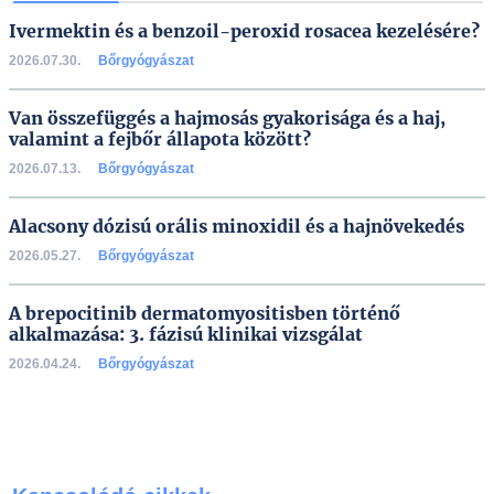
Ivermektin és a benzoil-peroxid rosacea kezelésére?
2026.07.30.
Bőrgyógyászat
Van összefüggés a hajmosás gyakorisága és a haj,
valamint a fejbőr állapota között?
2026.07.13.
Bőrgyógyászat
Alacsony dózisú orális minoxidil és a hajnövekedés
2026.05.27.
Bőrgyógyászat
A brepocitinib dermatomyositisben történő
alkalmazása: 3. fázisú klinikai vizsgálat
2026.04.24.
Bőrgyógyászat