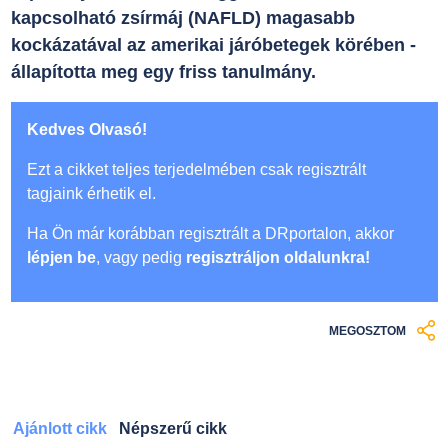
kapcsolható zsírmáj (NAFLD) magasabb
kockázatával az amerikai járóbetegek körében -
állapította meg egy friss tanulmány.
Kedves Olvasó!
Ezt a cikket teljes terjedelmében csak regisztrált
tagjaink érhetik el.
Ha Ön már korábban regisztrált a DRportalon, akkor
lépjen be
, vagy pedig
regisztráljon oldalunkra!
MEGOSZTOM
Ajánlott cikk
Népszerű cikk