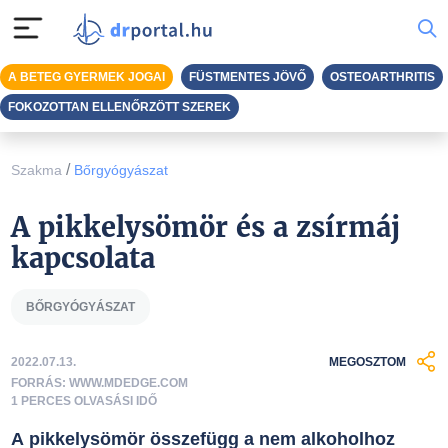
A BETEG GYERMEK JOGAI
FÜSTMENTES JÖVŐ
OSTEOARTHRITIS
FOKOZOTTAN ELLENŐRZÖTT SZEREK
/
Szakma
Bőrgyógyászat
A pikkelysömör és a zsírmáj
kapcsolata
BŐRGYÓGYÁSZAT
2022.07.13.
MEGOSZTOM
FORRÁS: WWW.MDEDGE.COM
1 PERCES OLVASÁSI IDŐ
A pikkelysömör összefügg a nem alkoholhoz