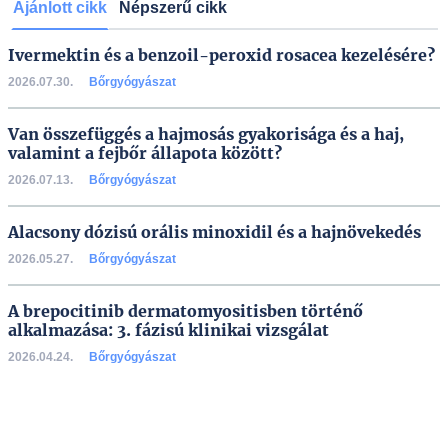
Ajánlott cikk
Népszerű cikk
Ivermektin és a benzoil-peroxid rosacea kezelésére?
2026.07.30.
Bőrgyógyászat
Van összefüggés a hajmosás gyakorisága és a haj,
valamint a fejbőr állapota között?
2026.07.13.
Bőrgyógyászat
Alacsony dózisú orális minoxidil és a hajnövekedés
2026.05.27.
Bőrgyógyászat
A brepocitinib dermatomyositisben történő
alkalmazása: 3. fázisú klinikai vizsgálat
2026.04.24.
Bőrgyógyászat