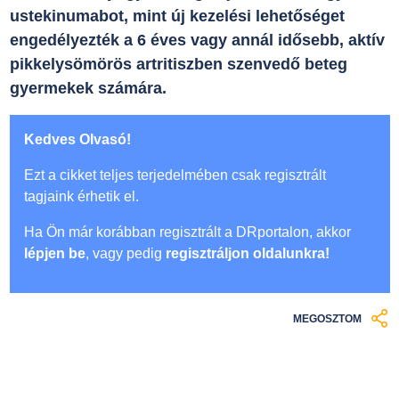
ustekinumabot, mint új kezelési lehetőséget
engedélyezték a 6 éves vagy annál idősebb, aktív
pikkelysömörös artritiszben szenvedő beteg
gyermekek számára.
Kedves Olvasó!
Ezt a cikket teljes terjedelmében csak regisztrált
tagjaink érhetik el.
Ha Ön már korábban regisztrált a DRportalon, akkor
lépjen be
, vagy pedig
regisztráljon oldalunkra!
MEGOSZTOM