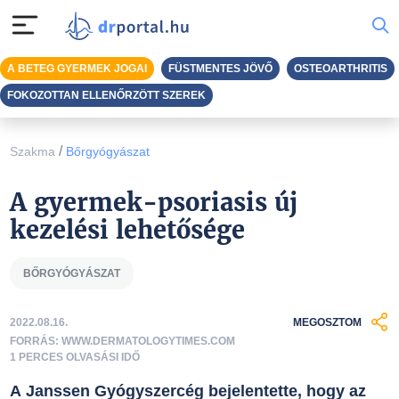
A BETEG GYERMEK JOGAI
FÜSTMENTES JÖVŐ
OSTEOARTHRITIS
FOKOZOTTAN ELLENŐRZÖTT SZEREK
/
Szakma
Bőrgyógyászat
A gyermek-psoriasis új
kezelési lehetősége
BŐRGYÓGYÁSZAT
2022.08.16.
MEGOSZTOM
FORRÁS: WWW.DERMATOLOGYTIMES.COM
1 PERCES OLVASÁSI IDŐ
A Janssen Gyógyszercég bejelentette, hogy az