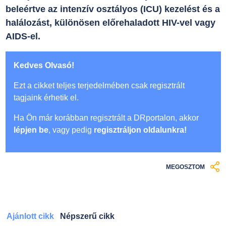
beleértve az intenzív osztályos (ICU) kezelést és a
halálozást, különösen előrehaladott HIV-vel vagy
AIDS-el.
Kedves Olvasó!
Ezt a cikket teljes terjedelmében csak regisztrált
tagjaink érhetik el.
Ha Ön már korábban regisztrált a DRportalon, akkor
lépjen be
, vagy pedig
regisztráljon oldalunkra!
MEGOSZTOM
Ajánlott cikk
Népszerű cikk