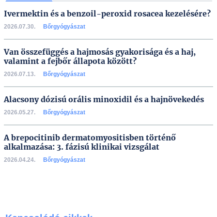
Ivermektin és a benzoil-peroxid rosacea kezelésére?
2026.07.30.
Bőrgyógyászat
Van összefüggés a hajmosás gyakorisága és a haj,
valamint a fejbőr állapota között?
2026.07.13.
Bőrgyógyászat
Alacsony dózisú orális minoxidil és a hajnövekedés
2026.05.27.
Bőrgyógyászat
A brepocitinib dermatomyositisben történő
alkalmazása: 3. fázisú klinikai vizsgálat
2026.04.24.
Bőrgyógyászat