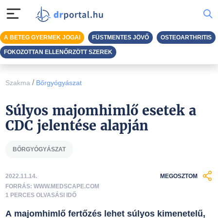
A BETEG GYERMEK JOGAI
FÜSTMENTES JÖVŐ
OSTEOARTHRITIS
FOKOZOTTAN ELLENŐRZÖTT SZEREK
/
Szakma
Bőrgyógyászat
Súlyos majomhimlő esetek a
CDC jelentése alapján
BŐRGYÓGYÁSZAT
2022.11.14.
MEGOSZTOM
FORRÁS: WWW.MEDSCAPE.COM
1 PERCES OLVASÁSI IDŐ
A majomhimlő fertőzés lehet súlyos kimenetelű,