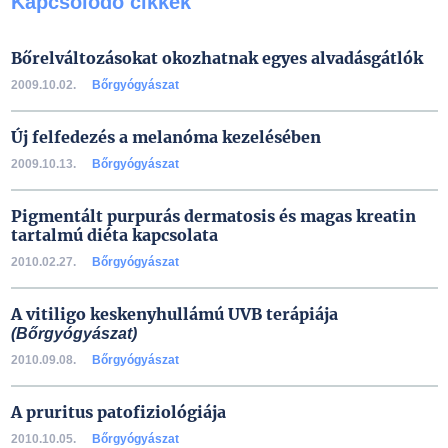
Kapcsolódó cikkek
Bőrelváltozásokat okozhatnak egyes alvadásgátlók
2009.10.02.
Bőrgyógyászat
Új felfedezés a melanóma kezelésében
2009.10.13.
Bőrgyógyászat
Pigmentált purpurás dermatosis és magas kreatin
tartalmú diéta kapcsolata
2010.02.27.
Bőrgyógyászat
A vitiligo keskenyhullámú UVB terápiája
(Bőrgyógyászat)
2010.09.08.
Bőrgyógyászat
A pruritus patofiziológiája
2010.10.05.
Bőrgyógyászat