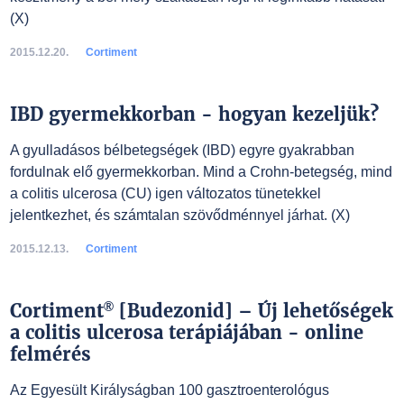
(X)
2015.12.20.
Cortiment
IBD gyermekkorban - hogyan kezeljük?
A gyulladásos bélbetegségek (IBD) egyre gyakrabban
fordulnak elő gyermekkorban. Mind a Crohn-betegség, mind
a colitis ulcerosa (CU) igen változatos tünetekkel
jelentkezhet, és számtalan szövődménnyel járhat. (X)
2015.12.13.
Cortiment
®
Cortiment
[Budezonid] – Új lehetőségek
a colitis ulcerosa terápiájában - online
felmérés
Az Egyesült Királyságban 100 gasztroenterológus