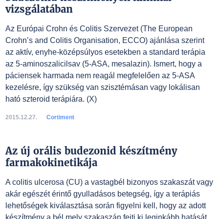
vizsgálatában
Az Európai Crohn és Colitis Szervezet (The European
Crohn’s and Colitis Organisation, ECCO) ajánlása szerint
az aktív, enyhe-középsúlyos esetekben a standard terápia
az 5-aminoszalicilsav (5-ASA, mesalazin). Ismert, hogy a
páciensek harmada nem reagál megfelelően az 5-ASA
kezelésre, így szükség van szisztémásan vagy lokálisan
ható szteroid terápiára. (X)
2015.12.27.
Cortiment
Az új orális budezonid készítmény
farmakokinetikája
A colitis ulcerosa (CU) a vastagbél bizonyos szakaszát vagy
akár egészét érintő gyulladásos betegség, így a terápiás
lehetőségek kiválasztása során figyelni kell, hogy az adott
készítmény a bél mely szakaszán fejti ki leginkább hatását.