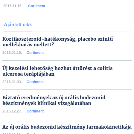
2015.11.15.
Cortiment
Ajánlott cikk
Kortikoszteroid-hatékonyság, placebo szintű
mellékhatás mellett?
2016.01.10.
Cortiment
Új kezelési lehetőség hozhat áttörést a colitis
ulcerosa terápiájában
2016.01.03.
Cortiment
Biztató eredmények az új orális budezonid
készítmények klinikai vizsgálatában
2015.12.27.
Cortiment
Az új orális budezonid készítmény farmakokinetikája