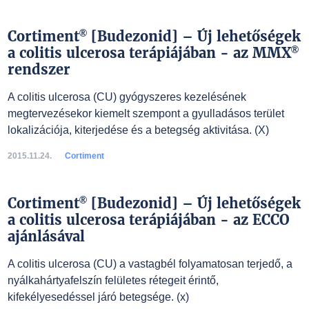
®
Cortiment
[Budezonid] – Új lehetőségek
®
a colitis ulcerosa terápiájában - az MMX
rendszer
A colitis ulcerosa (CU) gyógyszeres kezelésének
megtervezésekor kiemelt szempont a gyulladásos terület
lokalizációja, kiterjedése és a betegség aktivitása. (X)
2015.11.24.
Cortiment
®
Cortiment
[Budezonid] – Új lehetőségek
a colitis ulcerosa terápiájában - az ECCO
ajánlásával
A colitis ulcerosa (CU) a vastagbél folyamatosan terjedő, a
nyálkahártyafelszín felületes rétegeit érintő,
kifekélyesedéssel járó betegsége. (x)