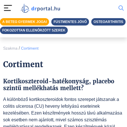
A BETEG GYERMEK JOGAI
FÜSTMENTES JÖVŐ
OSTEOARTHRITIS
FOKOZOTTAN ELLENŐRZÖTT SZEREK
/
Szakma
Cortiment
Cortiment
Kortikoszteroid-hatékonyság, placebo
szintű mellékhatás mellett?
A különböző kortikoszteroidok fontos szerepet játszanak a
colitis ulcerosa (CU) heveny lefolyású eseteinek
kezelésében. Ezen készítmények hosszú távú alkalmazása
sok esetben nem ajánlott, mivel számos szisztémás
mellékhatással rendelkeznek. Ezen készítmények közül