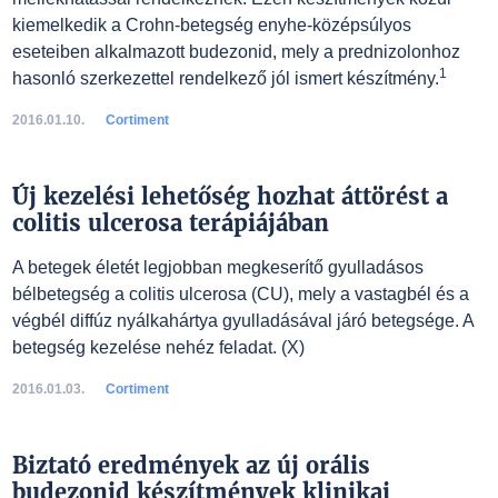
kiemelkedik a Crohn-betegség enyhe-középsúlyos
eseteiben alkalmazott budezonid, mely a prednizolonhoz
1
hasonló szerkezettel rendelkező jól ismert készítmény.
2016.01.10.
Cortiment
Új kezelési lehetőség hozhat áttörést a
colitis ulcerosa terápiájában
A betegek életét legjobban megkeserítő gyulladásos
bélbetegség a colitis ulcerosa (CU), mely a vastagbél és a
végbél diffúz nyálkahártya gyulladásával járó betegsége. A
betegség kezelése nehéz feladat. (X)
2016.01.03.
Cortiment
Biztató eredmények az új orális
budezonid készítmények klinikai