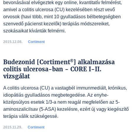
bevonásával elvégeztek egy online, kvantitatív felmérést,
amivel a colitis ulcerosa (CU) kezelésében részt vevő
orvosok (havi több, mint 10 gyulladásos bélbetegségben
szenvedő pácienst kezelők) terápiás módszereiket,
szokásaikat kívánták felmérni.
2015.12.08.
Cortiment
®
Budezonid [Cortiment
] alkalmazása
colitis ulcerosa-ban - CORE I-II.
vizsgálat
A colitis ulcerosa (CU) a vastagbél immunmediált, krónikus,
idiopátiás gyulladásos megbetegedése. Az enyhe-
középsúlyos esetek 1/3-a nem reagál megfelelően az 5-
aminoszalicilsav (5-ASA) kezelésre, ezért új vagy kiegészítő
terápia válik szükségessé.
2015.11.29.
Cortiment