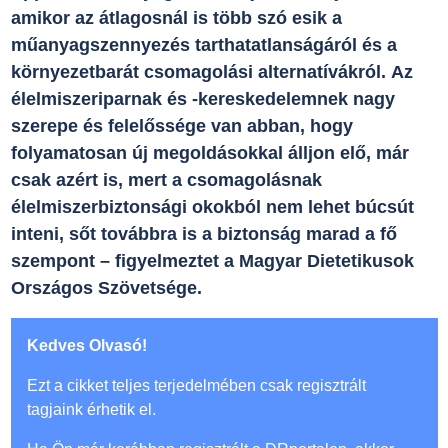
amikor az átlagosnál is több szó esik a
műanyagszennyezés tarthatatlanságáról és a
környezetbarát csomagolási alternatívákról. Az
élelmiszeriparnak és -kereskedelemnek nagy
szerepe és felelőssége van abban, hogy
folyamatosan új megoldásokkal álljon elő, már
csak azért is, mert a csomagolásnak
élelmiszerbiztonsági okokból nem lehet búcsút
inteni, sőt továbbra is a biztonság marad a fő
szempont – figyelmeztet a Magyar Dietetikusok
Országos Szövetsége.
Kedves Olvasó!
Ezt a cikket teljes terjedelmében csak regisztrált
tagjaink érhetik el.