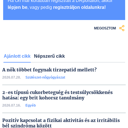
Ha Ön már korábban regisztrált a DRportalon, akkor
lépjen be
, vagy pedig
regisztráljon oldalunkra!
MEGOSZTOM
Ajánlott cikk
Népszerű cikk
A nők többet fogynak tirzepatid mellett?
2026.07.28.
Szülészet-nőgyógyászat
2-es típusú cukorbetegség és testsúlycsökkenés
hatása: egy brit kohorsz tanulmány
2026.07.16.
Egyéb
Pozitív kapcsolat a fizikai aktivitás és az irritábilis
bél szindróma között