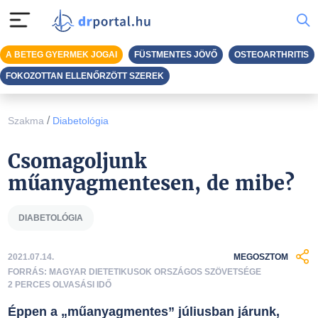
A BETEG GYERMEK JOGAI
FÜSTMENTES JÖVŐ
OSTEOARTHRITIS
FOKOZOTTAN ELLENŐRZÖTT SZEREK
/
Szakma
Diabetológia
Csomagoljunk
műanyagmentesen, de mibe?
DIABETOLÓGIA
2021.07.14.
MEGOSZTOM
FORRÁS: MAGYAR DIETETIKUSOK ORSZÁGOS SZÖVETSÉGE
2 PERCES OLVASÁSI IDŐ
Éppen a „műanyagmentes” júliusban járunk,