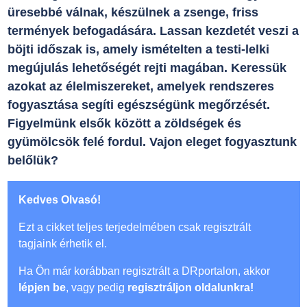
üresebbé válnak, készülnek a zsenge, friss
termények befogadására. Lassan kezdetét veszi a
böjti időszak is, amely ismételten a testi-lelki
megújulás lehetőségét rejti magában. Keressük
azokat az élelmiszereket, amelyek rendszeres
fogyasztása segíti egészségünk megőrzését.
Figyelmünk elsők között a zöldségek és
gyümölcsök felé fordul. Vajon eleget fogyasztunk
belőlük?
Kedves Olvasó!
Ezt a cikket teljes terjedelmében csak regisztrált
tagjaink érhetik el.
Ha Ön már korábban regisztrált a DRportalon, akkor
lépjen be
, vagy pedig
regisztráljon oldalunkra!