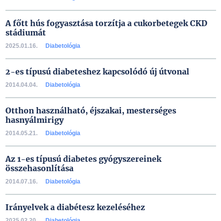
A főtt hús fogyasztása torzítja a cukorbetegek CKD
stádiumát
2025.01.16.
Diabetológia
2-es típusú diabeteshez kapcsolódó új útvonal
2014.04.04.
Diabetológia
Otthon használható, éjszakai, mesterséges
hasnyálmirigy
2014.05.21.
Diabetológia
Az 1-es típusú diabetes gyógyszereinek
összehasonlítása
2014.07.16.
Diabetológia
Irányelvek a diabétesz kezeléséhez
2025.02.20.
Diabetológia