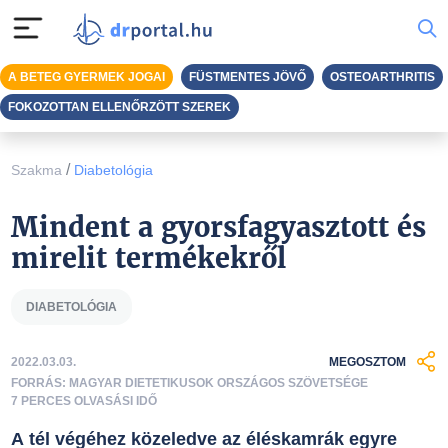
A BETEG GYERMEK JOGAI
FÜSTMENTES JÖVŐ
OSTEOARTHRITIS
FOKOZOTTAN ELLENŐRZÖTT SZEREK
/
Szakma
Diabetológia
Mindent a gyorsfagyasztott és
mirelit termékekről
DIABETOLÓGIA
2022.03.03.
MEGOSZTOM
FORRÁS: MAGYAR DIETETIKUSOK ORSZÁGOS SZÖVETSÉGE
7 PERCES OLVASÁSI IDŐ
A tél végéhez közeledve az éléskamrák egyre