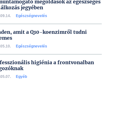
untámogató megoldások az egészséges
lálkozás jegyében
09.14.
Egészségnevelés
den, amit a Q10-koenzimről tudni
emes
05.10.
Egészségnevelés
fesszionális higiénia a frontvonalban
gozóknak
05.07.
Egyéb