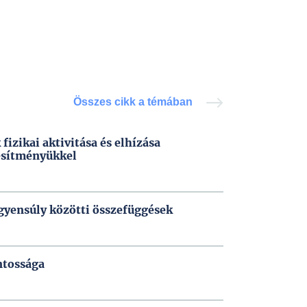
Összes cikk a témában
fizikai aktivitása és elhízása
jesítményükkel
egyensúly közötti összefüggések
ntossága