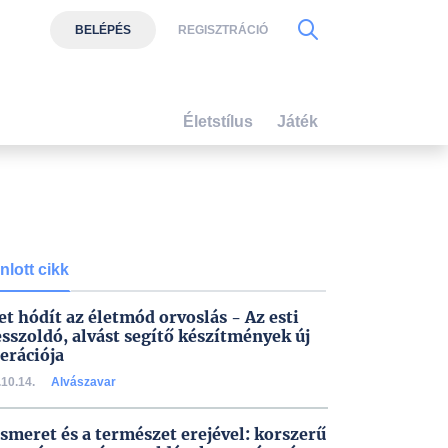
BELÉPÉS
REGISZTRÁCIÓ
Életstílus
Játék
nlott cikk
et hódít az életmód orvoslás - Az esti
esszoldó, alvást segítő készítmények új
erációja
10.14.
Alvászavar
ismeret és a természet erejével: korszerű