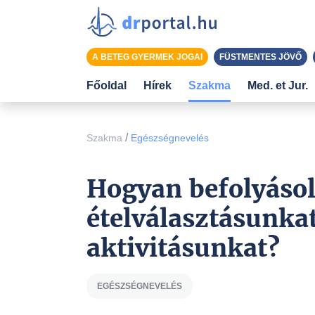
A BETEG GYERMEK JOGAI
FÜSTMENTES JÖVŐ
Főoldal
Hírek
Szakma
Med. et Jur.
/
Szakma
Egészségnevelés
Hogyan befolyásol
ételválasztásunkat
aktivitásunkat?
EGÉSZSÉGNEVELÉS