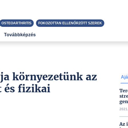
OSTEOARTHRITIS
FOKOZOTTAN ELLENŐRZÖTT SZEREK
Továbbképzés
ja környezetünk az
Ajá
 és fizikai
Ter
str
gen
2021.
Az 