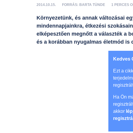
2014.10.15.
FORRÁS: BARTA TÜNDE
1 PERCES 
Környezetünk, és annak változásai eg
mindennapjainkra, étkezési szokásaink
elképesztően megnőtt a választék a bol
és a korábban nyugalmas életmód is d
Kedves 
Ezt a cikk
terjedel
regisztrál
Ha Ön má
regisztrá
akkor
lép
regisztrá