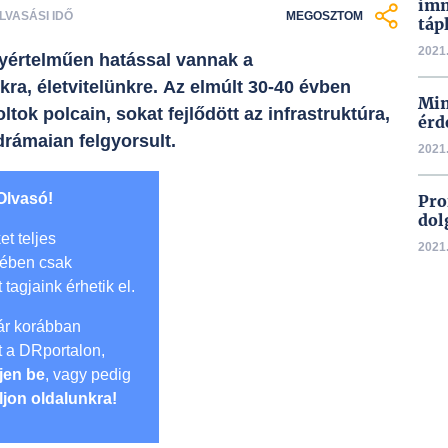
imm
OLVASÁSI IDŐ
MEGOSZTOM
táp
2021.
yértelműen hatással vannak a
ra, életvitelünkre. Az elmúlt 30-40 évben
Min
tok polcain, sokat fejlődött az infrastruktúra,
érd
rámaian felgyorsult.
2021.
Olvasó!
Pro
dol
et teljes
2021.
mében csak
t tagjaink érhetik el.
r korábban
lt a DRportalon,
jen be
, vagy pedig
ljon oldalunkra!