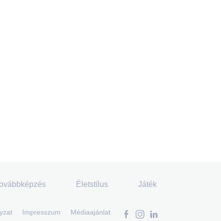
ovábbképzés
Életstílus
Játék
yzat
Impresszum
Médiaajánlat