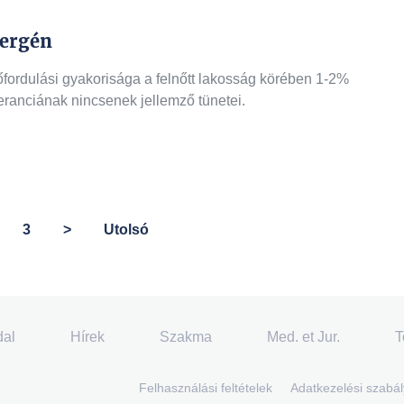
lergén
lőfordulási gyakorisága a felnőtt lakosság körében 1-2%
leranciának nincsenek jellemző tünetei.
övetkező oldalon, kérjük lapozzon!
3
>
Utolsó
dal
Hírek
Szakma
Med. et Jur.
T
Felhasználási feltételek
Adatkezelési szabál