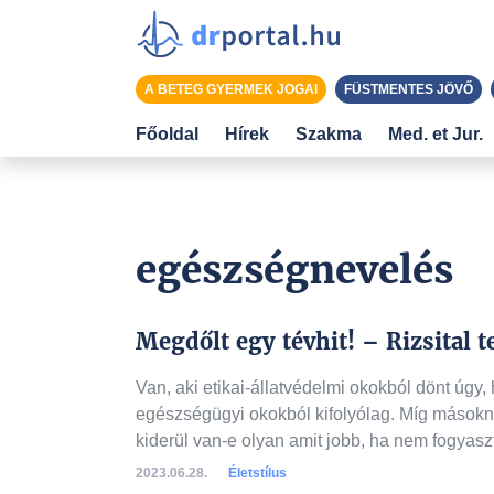
A BETEG GYERMEK JOGAI
FÜSTMENTES JÖVŐ
Főoldal
Hírek
Szakma
Med. et Jur.
egészségnevelés
Megdőlt egy tévhit! – Rizsital 
Van, aki etikai-állatvédelmi okokból dönt úgy, 
egészségügyi okokból kifolyólag. Míg másokn
kiderül van-e olyan amit jobb, ha nem fogyas
2023.06.28.
Életstílus