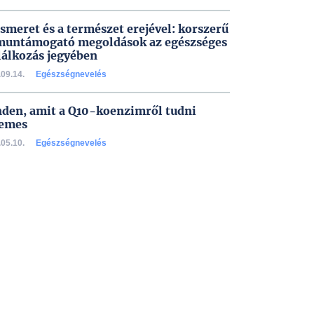
ismeret és a természet erejével: korszerű
untámogató megoldások az egészséges
lálkozás jegyében
09.14.
Egészségnevelés
den, amit a Q10-koenzimről tudni
emes
05.10.
Egészségnevelés