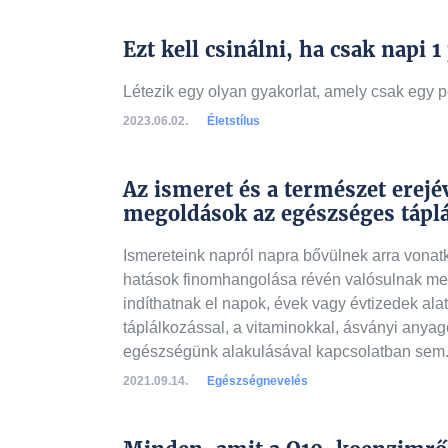
Ezt kell csinálni, ha csak napi
Létezik egy olyan gyakorlat, amely csak egy 
2023.06.02.
Életstílus
Az ismeret és a természet ere
megoldások az egészséges tápl
Ismereteink napról napra bővülnek arra vonat
hatások finomhangolása révén valósulnak meg
indíthatnak el napok, évek vagy évtizedek ala
táplálkozással, a vitaminokkal, ásványi any
egészségünk alakulásával kapcsolatban sem.
2021.09.14.
Egészségnevelés