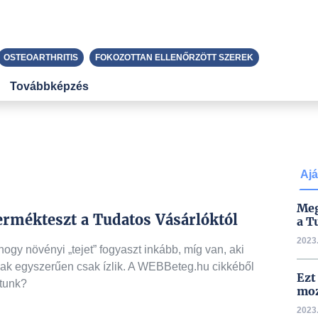
OSTEOARTHRITIS
FOKOZOTTAN ELLENŐRZÖTT SZEREK
Továbbképzés
Ajá
Meg
termékteszt a Tudatos Vásárlóktól
a T
2023.
hogy növényi „tejet” fogyaszt inkább, míg van, aki
ak egyszerűen csak ízlik. A WEBBeteg.hu cikkéből
Ezt
ztunk?
mo
2023.