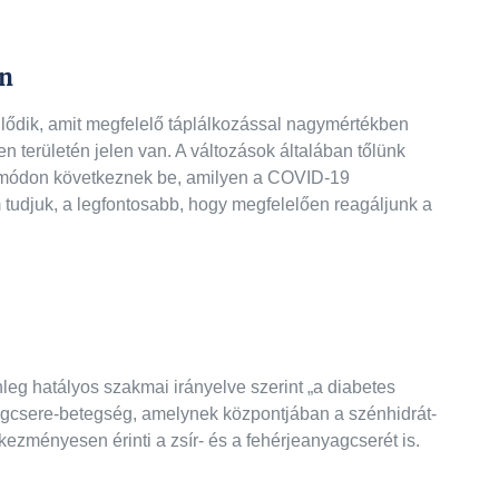
én
jlődik, amit megfelelő táplálkozással nagymértékben
n területén jelen van. A változások általában tőlünk
tó módon következnek be, amilyen a COVID-19
m tudjuk, a legfontosabb, hogy megfelelően reagáljunk a
leg hatályos szakmai irányelve szerint „a diabetes
agcsere-betegség, amelynek központjában a szénhidrát-
kezményesen érinti a zsír- és a fehérjeanyagcserét is.