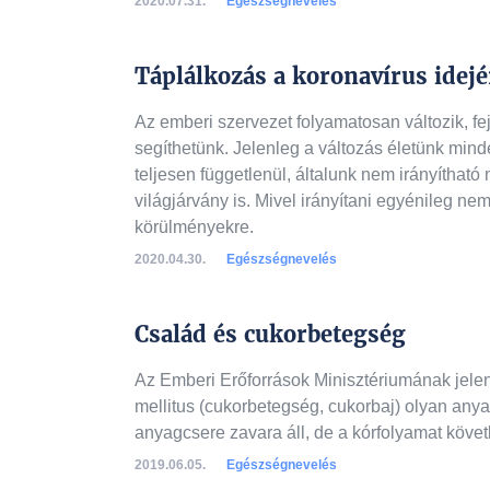
2020.07.31.
Egészségnevelés
Táplálkozás a koronavírus idej
Az emberi szervezet folyamatosan változik, fe
segíthetünk. Jelenleg a változás életünk minde
teljesen függetlenül, általunk nem irányítha
világjárvány is. Mivel irányítani egyénileg ne
körülményekre.
2020.04.30.
Egészségnevelés
Család és cukorbetegség
Az Emberi Erőforrások Minisztériumának jelen
mellitus (cukorbetegség, cukorbaj) olyan any
anyagcsere zavara áll, de a kórfolyamat követ
2019.06.05.
Egészségnevelés