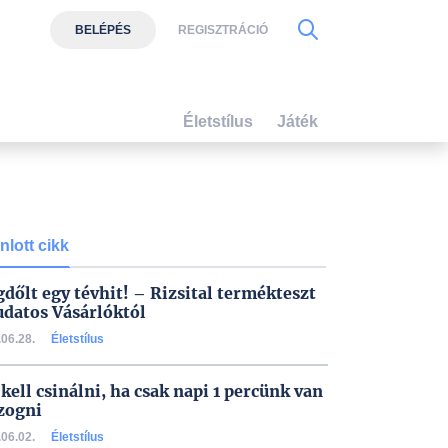
BELÉPÉS
REGISZTRÁCIÓ
Életstílus
Játék
nlott cikk
dőlt egy tévhit! – Rizsital termékteszt
udatos Vásárlóktól
06.28.
Életstílus
 kell csinálni, ha csak napi 1 percünk van
zogni
06.02.
Életstílus