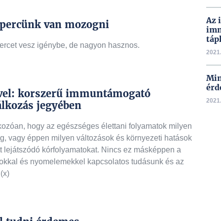
Az 
 1 percünk van mozogni
imm
táp
percet vesz igénybe, de nagyon hasznos.
2021.
Min
érd
jével: korszerű immuntámogató
2021.
álkozás jegyében
kozóan, hogy az egészséges élettani folyamatok milyen
, vagy éppen milyen változások és környezeti hatások
tt lejátszódó kórfolyamatokat. Nincs ez másképpen a
agokkal és nyomelemekkel kapcsolatos tudásunk és az
(x)