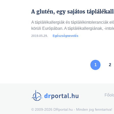
A glutén, egy sajátos táplálékal
A táplálékallergiák és táplálékintoleranciák e
körüli Európában. A táplálékallergiának, -into
2019.05.29.
Egészségnevelés
A lista folytatódik a k
1
2
Főol
© 2009-2026 DRportal.hu - Minden jog fenntartva!