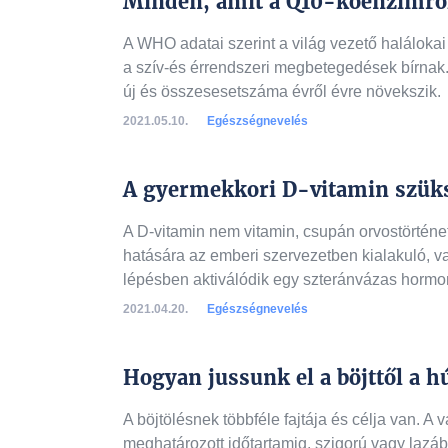
Minden, amit a Q10-koenzimrő
A WHO adatai szerint a világ vezető halálokai
a szív-és érrendszeri megbetegedések bírnak.
új és összesesetszáma évről évre növekszik.
2021.05.10.
Egészségnevelés
A gyermekkori D-vitamin szüks
A D-vitamin nem vitamin, csupán orvostörténe
hatására az emberi szervezetben kialakuló, v
lépésben aktiválódik egy szteránvázas hormo
2021.04.20.
Egészségnevelés
Hogyan jussunk el a böjttől a h
A böjtölésnek többféle fajtája és célja van. A
meghatározott időtartamig, szigorú vagy lazáb