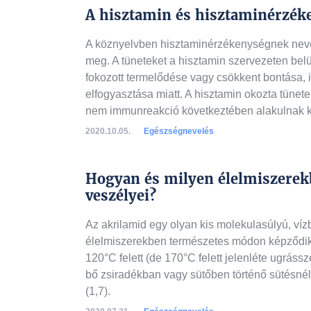
A hisztamin és hisztaminérzék
A köznyelvben hisztaminérzékenységnek nevez
meg. A tüneteket a hisztamin szervezeten belül
fokozott termelődése vagy csökkent bontása, i
elfogyasztása miatt. A hisztamin okozta tüne
nem immunreakció következtében alakulnak ki
2020.10.05.
Egészségnevelés
Hogyan és milyen élelmiszerekb
veszélyei?
Az akrilamid egy olyan kis molekulasúlyú, víz
élelmiszerekben természetes módon képződik 
120°C felett (de 170°C felett jelenléte ugrás
bő zsiradékban vagy sütőben történő sütésnél,
(1,7).