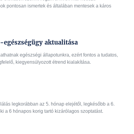
ások pontosan ismertek és általában mentesek a káros
s-egészségügy aktualitása
athatnak egészségi állapotunkra, ezért fontos a tudatos,
lelő, kiegyensúlyozott étrend kialakítása.
lálás legkorábban az 5. hónap elejétől, legkésőbb a 6.
i a 6 hónapos korig tartó kizárólagos szoptatást.