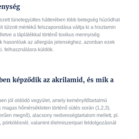
enység
ett tünetegyüttes hátterében több betegség húzódhat
i túlzott mértékű felszaporodása váltja ki a hisztamin
lletve a táplálékkal történő toxikus mennyiség
tek hasonlóak az allergiás jelenséghez, azonban ezek
. felhasználásra küldök.
en képződik az akrilamid, és mik a
ben jól oldódó vegyület, amely keményítőtartalmú
magas hőmérsékleten történő sütés során (1,2,3).
szerűen megnő), alacsony nedvességtartalom mellett, pl.
 pörkölésnél, valamint élelmiszeripari feldolgozásnál