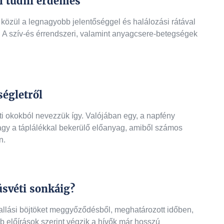
l tudni érdemes
 közül a legnagyobb jelentőséggel és halálozási rátával
 A szív-és érrendszeri, valamint anyagcsere-betegségek
égletről
ti okokból nevezzük így. Valójában egy, a napfény
agy a táplálékkal bekerülő előanyag, amiből számos
n.
úsvéti sonkáig?
 vallási böjtöket meggyőződésből, meghatározott időben,
b előírások szerint végzik a hívők már hosszú